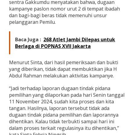
sentra Gakkumdu menyatakan bahwa, dugaan
a
kampanye paslon nomor urut 2 di tempat ibadah
J
a
dan bagi-bagi beras tidak memenuhi unsur
m
pelanggaran Pemilu.
b
i
H
Baca Juga :
268 Atlet Jambi Dilepas untuk
A
Berlaga di POPNAS XVII Jakarta
b
d
u
Menurut Sinta, dari hasil pemeriksaan dan bukti
l
yang diberikan, tidak dapat membuktikan jika H
R
a
Abdul Rahman melakukan aktivitas kampanye.
h
m
“Jadi terhadap laporan dugaan tindak pidana
a
pemilihan yang dilaporkan pada hari Senin tanggal
n
11 November 2024, sudah kita proses dan kita
T
i
tangan. Hasilnya, laporan tersebut tidak ada
d
dugaan tindak pidana pemilihan dan laporannya
a
dihentikan. Kalau tidak terbukti sampai hari ini
k
dalam proses terkait regulasinya itu dihentikan,”
T
e
kata Sinta Febria Ningsih.