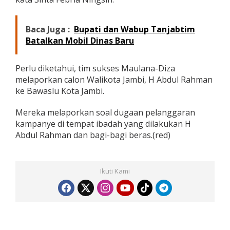
r
b
u
Baca Juga :
Bupati dan Wabup Tanjabtim
k
Batalkan Mobil Dinas Baru
t
i
Perlu diketahui, tim sukses Maulana-Diza
melaporkan calon Walikota Jambi, H Abdul Rahman
ke Bawaslu Kota Jambi.
Mereka melaporkan soal dugaan pelanggaran
kampanye di tempat ibadah yang dilakukan H
Abdul Rahman dan bagi-bagi beras.(red)
Ikuti Kami