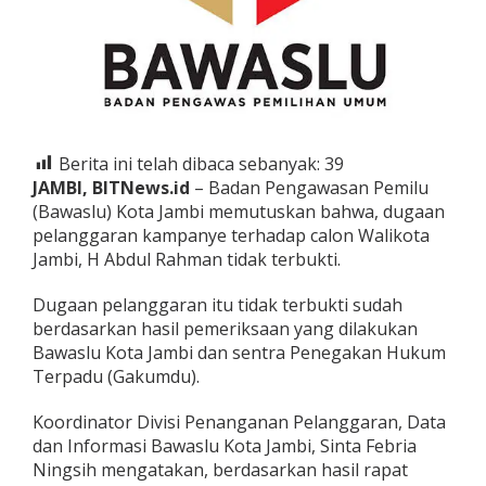
a
n
P
e
l
a
n
g
Berita ini telah dibaca sebanyak:
39
g
JAMBI, BITNews.id
– Badan Pengawasan Pemilu
a
r
(Bawaslu) Kota Jambi memutuskan bahwa, dugaan
a
pelanggaran kampanye terhadap calon Walikota
n
Jambi, H Abdul Rahman tidak terbukti.
C
a
Dugaan pelanggaran itu tidak terbukti sudah
l
o
berdasarkan hasil pemeriksaan yang dilakukan
n
Bawaslu Kota Jambi dan sentra Penegakan Hukum
W
Terpadu (Gakumdu).
a
l
Koordinator Divisi Penanganan Pelanggaran, Data
i
k
dan Informasi Bawaslu Kota Jambi, Sinta Febria
o
Ningsih mengatakan, berdasarkan hasil rapat
t