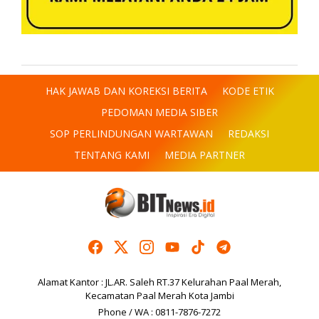
HAK JAWAB DAN KOREKSI BERITA
KODE ETIK
PEDOMAN MEDIA SIBER
SOP PERLINDUNGAN WARTAWAN
REDAKSI
TENTANG KAMI
MEDIA PARTNER
Alamat Kantor : JL.AR. Saleh RT.37 Kelurahan Paal Merah,
Kecamatan Paal Merah Kota Jambi
Phone / WA : 0811-7876-7272