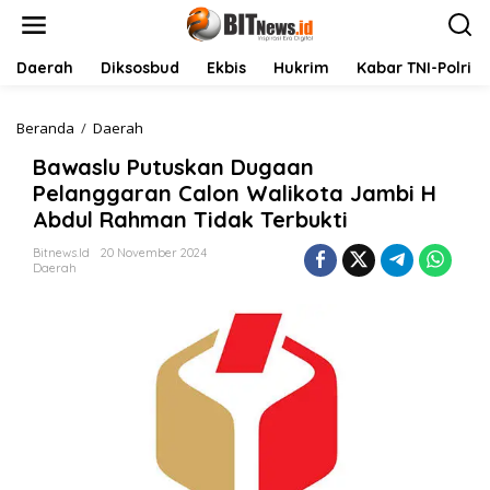
L
e
w
a
Daerah
Diksosbud
Ekbis
Hukrim
Kabar TNI-Polri
t
i
k
Beranda
/
Daerah
B
e
a
Bawaslu Putuskan Dugaan
k
w
o
a
Pelanggaran Calon Walikota Jambi H
n
s
Abdul Rahman Tidak Terbukti
t
l
e
u
Bitnews.id
20 November 2024
n
P
Daerah
u
t
u
s
k
a
n
D
u
g
a