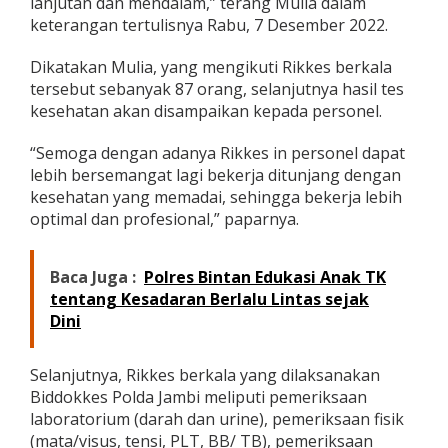
lanjutan dan mendalam,” terang Mulia dalam
r
keterangan tertulisnya Rabu, 7 Desember 2022.
o
j
Dikatakan Mulia, yang mengikuti Rikkes berkala
a
m
tersebut sebanyak 87 orang, selanjutnya hasil tes
b
kesehatan akan disampaikan kepada personel.
i
“Semoga dengan adanya Rikkes in personel dapat
lebih bersemangat lagi bekerja ditunjang dengan
kesehatan yang memadai, sehingga bekerja lebih
optimal dan profesional,” paparnya.
Baca Juga :
Polres Bintan Edukasi Anak TK
tentang Kesadaran Berlalu Lintas sejak
Dini
Selanjutnya, Rikkes berkala yang dilaksanakan
Biddokkes Polda Jambi meliputi pemeriksaan
laboratorium (darah dan urine), pemeriksaan fisik
(mata/visus, tensi, PLT, BB/ TB), pemeriksaan