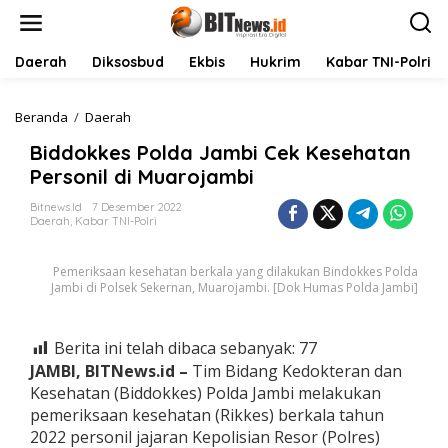
L
e
w
a
Daerah
Diksosbud
Ekbis
Hukrim
Kabar TNI-Polri
t
i
k
Beranda
/
Daerah
B
e
i
Biddokkes Polda Jambi Cek Kesehatan
k
d
o
d
Personil di Muarojambi
n
o
t
k
Bitnews.id
7 Desember 2022
Daerah
,
Kabar TNI-Polri
e
k
n
e
s
Pemeriksaan kesehatan berkala yang dilakukan Bindokkes Polda
P
Jambi di Polsek Sekernan, Muarojambi. [Dok Humas Polda Jambi]
o
l
d
Berita ini telah dibaca sebanyak:
77
a
JAMBI, BITNews.id
–
Tim Bidang Kedokteran dan
J
a
Kesehatan (Biddokkes) Polda Jambi melakukan
m
pemeriksaan kesehatan (Rikkes) berkala tahun
b
2022 personil jajaran Kepolisian Resor (Polres)
i