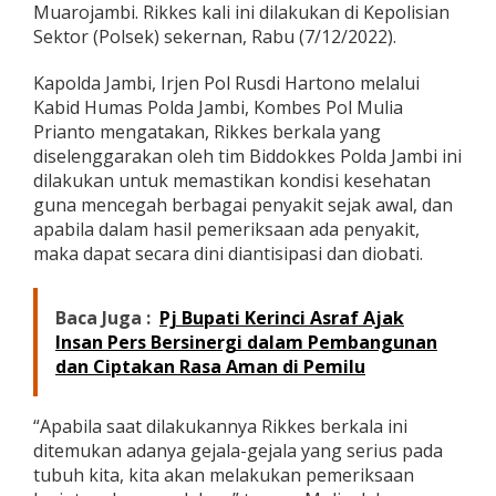
Muarojambi. Rikkes kali ini dilakukan di Kepolisian
C
e
Sektor (Polsek) sekernan, Rabu (7/12/2022).
k
K
Kapolda Jambi, Irjen Pol Rusdi Hartono melalui
e
Kabid Humas Polda Jambi, Kombes Pol Mulia
s
Prianto mengatakan, Rikkes berkala yang
e
h
diselenggarakan oleh tim Biddokkes Polda Jambi ini
a
dilakukan untuk memastikan kondisi kesehatan
t
guna mencegah berbagai penyakit sejak awal, dan
a
apabila dalam hasil pemeriksaan ada penyakit,
n
maka dapat secara dini diantisipasi dan diobati.
P
e
r
s
Baca Juga :
Pj Bupati Kerinci Asraf Ajak
o
Insan Pers Bersinergi dalam Pembangunan
n
dan Ciptakan Rasa Aman di Pemilu
i
l
d
“Apabila saat dilakukannya Rikkes berkala ini
i
ditemukan adanya gejala-gejala yang serius pada
M
u
tubuh kita, kita akan melakukan pemeriksaan
a