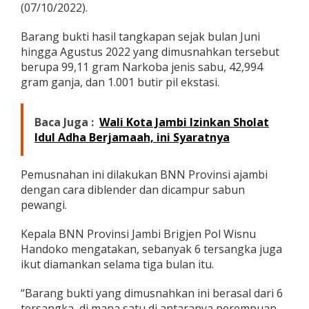
(07/10/2022).
n
a
h
Barang bukti hasil tangkapan sejak bulan Juni
k
hingga Agustus 2022 yang dimusnahkan tersebut
a
berupa 99,11 gram Narkoba jenis sabu, 42,994
n
gram ganja, dan 1.001 butir pil ekstasi.
B
a
r
a
Baca Juga :
Wali Kota Jambi Izinkan Sholat
n
Idul Adha Berjamaah, ini Syaratnya
g
B
u
Pemusnahan ini dilakukan BNN Provinsi ajambi
k
dengan cara diblender dan dicampur sabun
t
pewangi.
i
N
a
Kepala BNN Provinsi Jambi Brigjen Pol Wisnu
r
Handoko mengatakan, sebanyak 6 tersangka juga
k
ikut diamankan selama tiga bulan itu.
o
b
“Barang bukti yang dimusnahkan ini berasal dari 6
a
tersangka, di mana satu di antaranya perempuan