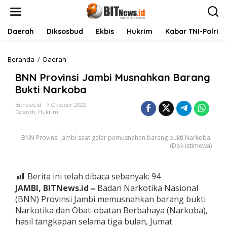
L
e
w
a
Daerah
Diksosbud
Ekbis
Hukrim
Kabar TNI-Polri
t
i
k
Beranda
/
Daerah
B
e
N
BNN Provinsi Jambi Musnahkan Barang
k
N
o
P
Bukti Narkoba
n
r
t
o
Bitnews.id
7 Oktober 2022
Daerah
,
Hukrim
e
v
n
i
n
BNN Provinsi Jambi saat gelar pemusnahan barang bukti Narkoba.
s
(Dok istimewa)
i
J
a
Berita ini telah dibaca sebanyak:
94
m
JAMBI, BITNews.id –
Badan Narkotika Nasional
b
i
(BNN) Provinsi Jambi memusnahkan barang bukti
M
Narkotika dan Obat-obatan Berbahaya (Narkoba),
u
hasil tangkapan selama tiga bulan, Jumat
s