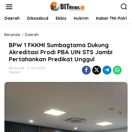
L
e
w
a
Daerah
Diksosbud
Ekbis
Hukrim
Kabar TNI-Polri
t
i
k
Beranda
/
Daerah
B
e
P
BPW 1 FKKMI Sumbagtama Dukung
k
W
o
1
Akreditasi Prodi PBA UIN STS Jambi
n
F
Pertahankan Predikat Unggul
t
K
e
K
Bitnews.id
11 Juni 2026
n
M
Daerah
I
S
u
m
b
a
g
t
a
m
a