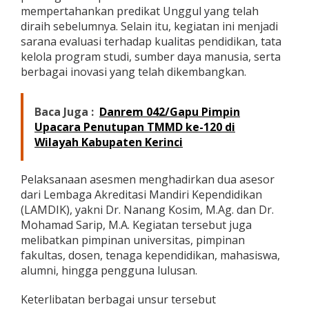
I
mempertahankan predikat Unggul yang telah
N
diraih sebelumnya. Selain itu, kegiatan ini menjadi
S
sarana evaluasi terhadap kualitas pendidikan, tata
T
kelola program studi, sumber daya manusia, serta
S
berbagai inovasi yang telah dikembangkan.
J
a
m
b
Baca Juga :
Danrem 042/Gapu Pimpin
i
Upacara Penutupan TMMD ke-120 di
P
Wilayah Kabupaten Kerinci
e
r
t
Pelaksanaan asesmen menghadirkan dua asesor
a
dari Lembaga Akreditasi Mandiri Kependidikan
h
a
(LAMDIK), yakni Dr. Nanang Kosim, M.Ag. dan Dr.
n
Mohamad Sarip, M.A. Kegiatan tersebut juga
k
melibatkan pimpinan universitas, pimpinan
a
fakultas, dosen, tenaga kependidikan, mahasiswa,
n
alumni, hingga pengguna lulusan.
P
r
e
Keterlibatan berbagai unsur tersebut
d