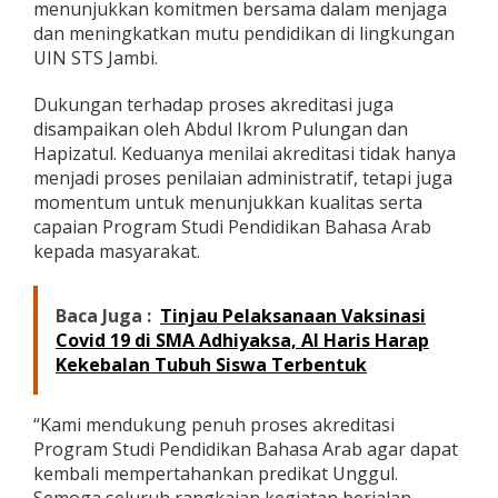
menunjukkan komitmen bersama dalam menjaga
i
dan meningkatkan mutu pendidikan di lingkungan
k
UIN STS Jambi.
a
t
U
Dukungan terhadap proses akreditasi juga
n
disampaikan oleh Abdul Ikrom Pulungan dan
g
Hapizatul. Keduanya menilai akreditasi tidak hanya
g
menjadi proses penilaian administratif, tetapi juga
u
l
momentum untuk menunjukkan kualitas serta
capaian Program Studi Pendidikan Bahasa Arab
kepada masyarakat.
Baca Juga :
Tinjau Pelaksanaan Vaksinasi
Covid 19 di SMA Adhiyaksa, Al Haris Harap
Kekebalan Tubuh Siswa Terbentuk
“Kami mendukung penuh proses akreditasi
Program Studi Pendidikan Bahasa Arab agar dapat
kembali mempertahankan predikat Unggul.
Semoga seluruh rangkaian kegiatan berjalan