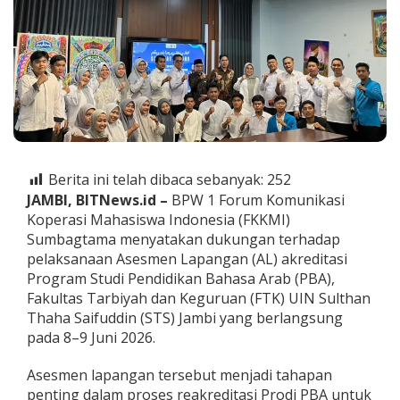
D
u
k
u
n
g
A
k
r
e
d
Berita ini telah dibaca sebanyak:
252
i
JAMBI, BITNews.id –
BPW 1 Forum Komunikasi
t
Koperasi Mahasiswa Indonesia (FKKMI)
a
s
Sumbagtama menyatakan dukungan terhadap
i
pelaksanaan Asesmen Lapangan (AL) akreditasi
P
Program Studi Pendidikan Bahasa Arab (PBA),
r
Fakultas Tarbiyah dan Keguruan (FTK) UIN Sulthan
o
d
Thaha Saifuddin (STS) Jambi yang berlangsung
i
pada 8–9 Juni 2026.
P
B
Asesmen lapangan tersebut menjadi tahapan
A
penting dalam proses reakreditasi Prodi PBA untuk
U