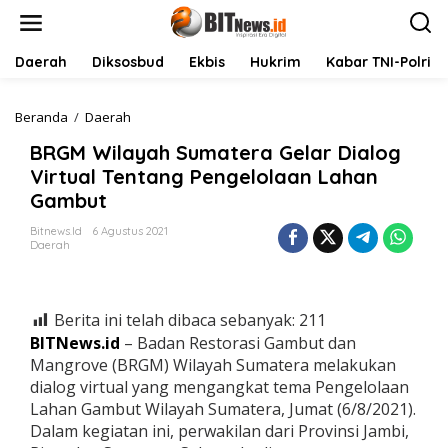
L
e
w
a
Daerah
Diksosbud
Ekbis
Hukrim
Kabar TNI-Polri
t
i
k
Beranda
/
Daerah
B
e
R
BRGM Wilayah Sumatera Gelar Dialog
k
G
o
M
Virtual Tentang Pengelolaan Lahan
n
W
Gambut
t
i
e
l
Bitnews.id
6 Agustus 2021
n
a
Daerah
y
a
h
S
Berita ini telah dibaca sebanyak:
211
u
BITNews.id
– Badan Restorasi Gambut dan
m
Mangrove (BRGM) Wilayah Sumatera melakukan
a
dialog virtual yang mengangkat tema Pengelolaan
t
e
Lahan Gambut Wilayah Sumatera, Jumat (6/8/2021).
r
Dalam kegiatan ini, perwakilan dari Provinsi Jambi,
a