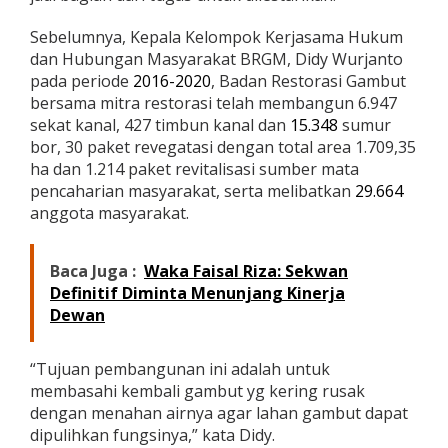
P
e
Sebelumnya, Kepala Kelompok Kerjasama Hukum
n
dan Hubungan Masyarakat BRGM, Didy Wurjanto
g
pada periode
2016-2020
, Badan Restorasi Gambut
e
bersama mitra restorasi telah membangun 6.947
l
o
sekat kanal, 427 timbun kanal dan
15.348
sumur
l
bor, 30 paket revegatasi dengan total area 1.709,35
a
ha dan 1.214 paket revitalisasi sumber mata
a
pencaharian masyarakat, serta melibatkan
29.664
n
anggota masyarakat.
L
a
h
a
Baca Juga :
Waka Faisal Riza: Sekwan
n
Definitif Diminta Menunjang Kinerja
G
Dewan
a
m
b
“Tujuan pembangunan ini adalah untuk
u
membasahi kembali gambut yg kering rusak
t
dengan menahan airnya agar lahan gambut dapat
dipulihkan fungsinya,” kata Didy.