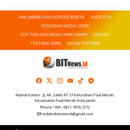
HAK JAWAB DAN KOREKSI BERITA
KODE ETIK
PEDOMAN MEDIA SIBER
SOP PERLINDUNGAN WARTAWAN
REDAKSI
TENTANG KAMI
MEDIA PARTNER
Alamat Kantor : JL.AR. Saleh RT.37 Kelurahan Paal Merah,
Kecamatan Paal Merah Kota Jambi
Phone / WA : 0811-7876-7272
redaksibitnewsid@gmail.com