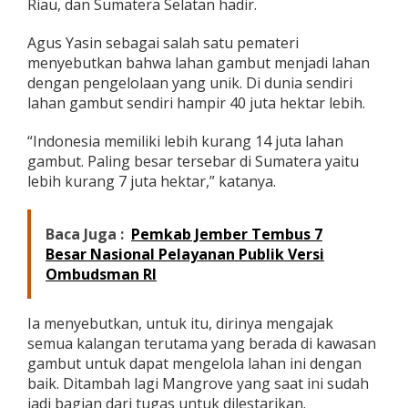
Riau, dan Sumatera Selatan hadir.
G
e
Agus Yasin sebagai salah satu pemateri
l
a
menyebutkan bahwa lahan gambut menjadi lahan
r
dengan pengelolaan yang unik. Di dunia sendiri
D
lahan gambut sendiri hampir 40 juta hektar lebih.
i
a
“Indonesia memiliki lebih kurang 14 juta lahan
l
o
gambut. Paling besar tersebar di Sumatera yaitu
g
lebih kurang 7 juta hektar,” katanya.
V
i
r
Baca Juga :
Pemkab Jember Tembus 7
t
Besar Nasional Pelayanan Publik Versi
u
Ombudsman RI
a
l
T
Ia menyebutkan, untuk itu, dirinya mengajak
e
n
semua kalangan terutama yang berada di kawasan
t
gambut untuk dapat mengelola lahan ini dengan
a
baik. Ditambah lagi Mangrove yang saat ini sudah
n
jadi bagian dari tugas untuk dilestarikan.
g