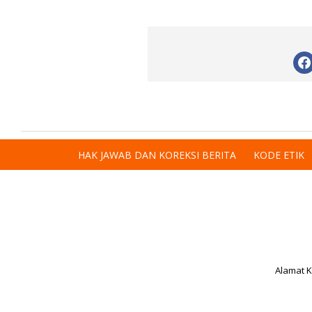
HAK JAWAB DAN KOREKSI BERITA
KODE ETIK
Alamat K