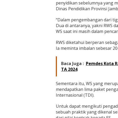
p
penyidikan sebelumnya yang me
a
Dinas Pendidikan Provinsi Jamb
i
R
“Dalam pengembangan dari tiga
p
Dua di antaranya, yakni RWS da
1
1
WS saat ini masih dalam pencar
,
5
RWS diketahui berperan sebaga
M
Ia meminta imbalan sebesar 20–
i
l
i
Baca Juga :
Pemdes Kota R
a
r
TA 2024
Sementara itu, WS yang merupak
mendapatkan lima paket pengad
Internasional (TDI).
Untuk dapat mengikuti pengad
sebuah praktik yang dikenal s
dari nilai kontrak kepada ES.