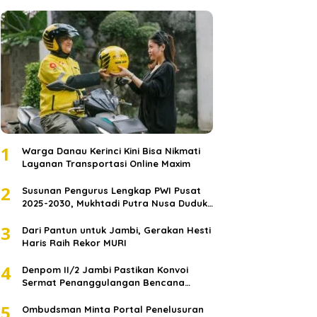
1
Warga Danau Kerinci Kini Bisa Nikmati
Layanan Transportasi Online Maxim
2
Susunan Pengurus Lengkap PWI Pusat
2025-2030, Mukhtadi Putra Nusa Duduki
Jabatan Strategis
3
Dari Pantun untuk Jambi, Gerakan Hesti
Haris Raih Rekor MURI
4
Denpom II/2 Jambi Pastikan Konvoi
Sermat Penanggulangan Bencana
Sumatera Melaju Aman
5
Ombudsman Minta Portal Penelusuran