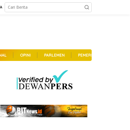
TA
NAL
OPINI
PARLEMEN
PEMERINTAHAN
PER