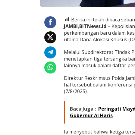
p
s
i
D
Berita ini telah dibaca seban
A
JAMBI,BITNews.id
– Kepolisia
K
perkembangan baru dalam kasu
S
utama Dana Alokasi Khusus (D
M
K
J
Melalui Subdirektorat Tindak P
a
menetapkan tiga tersangka baru
m
lainnya masuk dalam daftar pe
b
i
,
Direktur Reskrimsus Polda Ja
K
hal tersebut dalam konferensi
e
(7/8/2025).
r
u
g
Baca Juga :
Peringati Mayda
i
Gubernur Al Haris
a
n
C
Ia menyebut bahwa ketiga ter
a