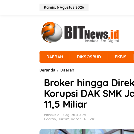
L
e
Kamis, 6 Agustus 2026
w
a
t
i
k
e
k
o
n
DAERAH
DIKSOSBUD
EKBIS
t
e
Beranda
/
Daerah
B
n
r
Broker hingga Dire
o
k
Korupsi DAK SMK Ja
e
r
11,5 Miliar
h
i
n
Bitnews.id
7 Agustus 2025
g
Daerah
,
Hukrim
,
Kabar TNI-Polri
g
a