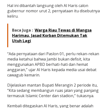
t
Hal ini dibantah langsung oleh Al Haris calon
a
gubernur nomor urut 2, pernyataan itu disebutnya
h
keliru.
J
a
m
b
Baca Juga :
Warga Riau Tewas di Mangsa
i
Harimau, Jasad Korban Ditemukan Tak
D
Utuh Lagi
e
f
i
“Ada pernyataan dari Paslon 01, perlu rekan-rekan
s
media ketahui bahwa Jambi bukan defisit, kita
i
t
menggunakan APBD berhati-hati dan hemat
,
anggaran,” ujar Al Haris kepada media usai debat
I
cawagub kemarin.
t
u
Dijelaskan mantan Bupati Merangin 2 periode itu,
T
i
“Kita sedang membangun ruas jalan yang panjang
d
termasuk Islamic Center dan stadion,” tukasnya.
a
k
Kembali ditegaskan Al Haris, yang benar adalah
B