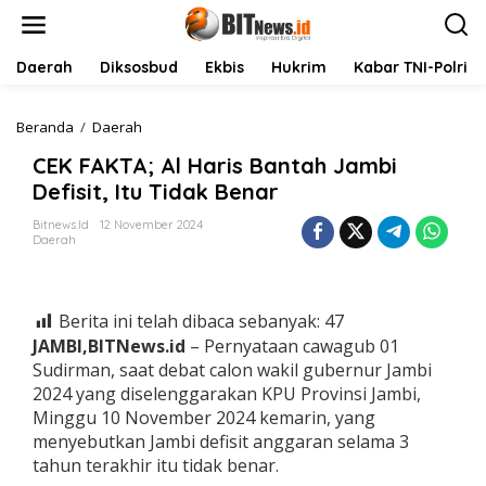
L
e
w
a
Daerah
Diksosbud
Ekbis
Hukrim
Kabar TNI-Polri
t
i
k
Beranda
/
Daerah
C
e
E
CEK FAKTA; Al Haris Bantah Jambi
k
K
o
F
Defisit, Itu Tidak Benar
n
A
t
K
Bitnews.id
12 November 2024
Daerah
e
T
n
A
;
A
Berita ini telah dibaca sebanyak:
47
l
H
JAMBI,BITNews.id
– Pernyataan cawagub 01
a
Sudirman, saat debat calon wakil gubernur Jambi
r
2024 yang diselenggarakan KPU Provinsi Jambi,
i
Minggu 10 November 2024 kemarin, yang
s
menyebutkan Jambi defisit anggaran selama 3
B
a
tahun terakhir itu tidak benar.
n