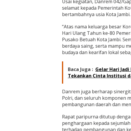
Usai kegiatan, Danrem 042/Ga
selamat kepada Pemerintah Kot
bertambahnya usia Kota Jambi.
“Atas nama keluarga besar Ko
Hari Ulang Tahun ke-80 Pemerin
Pusako Betuah Kota Jambi. Se
berdaya saing, serta mampu men
budaya dan kearifan lokal sebag
Baca Juga :
Gelar Hari Jadi
Tekankan Cinta Institusi d
Danrem juga berharap sinergita
Polri, dan seluruh komponen 
pembangunan daerah dan menin
Rapat paripurna ditutup deng
penghargaan kepada sejumlah t
terhadap pembangunan dan ke