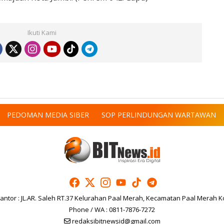
Ikuti Kami
PEDOMAN MEDIA SIBER
SOP PERLINDUNGAN WARTAWAN
antor : JL.AR. Saleh RT.37 Kelurahan Paal Merah, Kecamatan Paal Merah K
Phone / WA : 0811-7876-7272
redaksibitnewsid@gmail.com