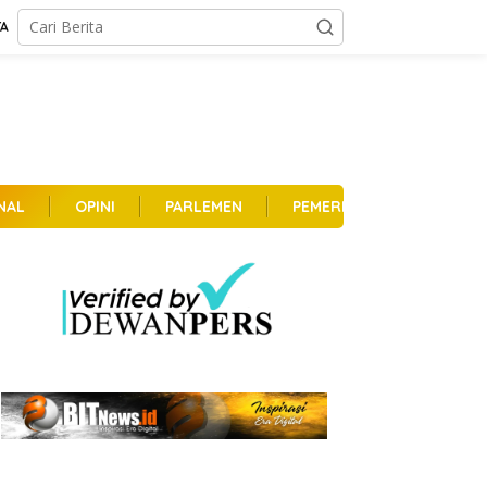
TA
NAL
OPINI
PARLEMEN
PEMERINTAHAN
PER