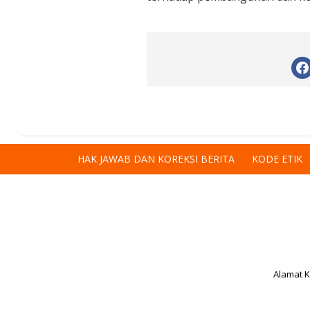
HAK JAWAB DAN KOREKSI BERITA
KODE ETIK
Alamat K