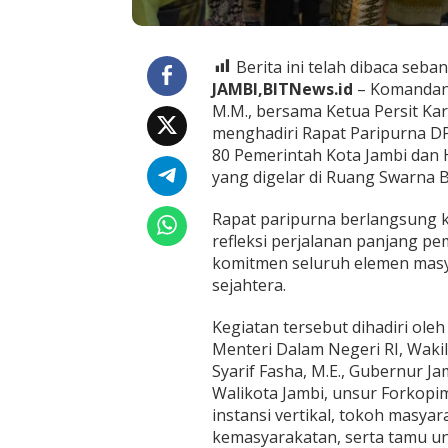
D
K
o
t
Berita ini telah dibaca seban
a
JAMBI,BITNews.id
– Komandan 
J
M.M., bersama Ketua Persit Ka
a
m
menghadiri Rapat Paripurna D
b
80 Pemerintah Kota Jambi dan 
i
yang digelar di Ruang Swarna B
,
P
Rapat paripurna berlangsung
e
r
refleksi perjalanan panjang 
k
komitmen seluruh elemen masy
u
sejahtera.
a
t
Kegiatan tersebut dihadiri ole
S
i
Menteri Dalam Negeri RI, Wakil
n
Syarif Fasha, M.E., Gubernur Jam
e
Walikota Jambi, unsur Forkopim
r
instansi vertikal, tokoh masya
g
kemasyarakatan, serta tamu un
i