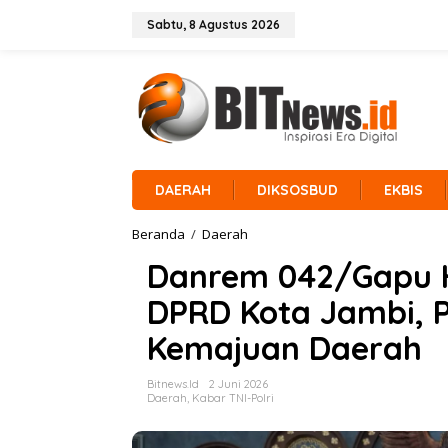
L
e
Sabtu, 8 Agustus 2026
w
a
t
i
k
e
k
o
n
DAERAH
DIKSOSBUD
EKBIS
t
e
Beranda
/
Daerah
D
n
a
Danrem 042/Gapu H
n
r
DPRD Kota Jambi, P
e
m
Kemajuan Daerah
0
4
2
Bitnews.id
2 Juni 2026
/
Daerah
,
Kabar TNI-Polri
G
a