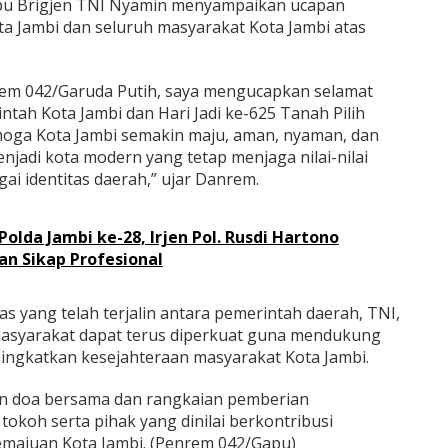
pu Brigjen TNI Nyamin menyampaikan ucapan
a Jambi dan seluruh masyarakat Kota Jambi atas
rem 042/Garuda Putih, saya mengucapkan selamat
tah Kota Jambi dan Hari Jadi ke-625 Tanah Pilih
moga Kota Jambi semakin maju, aman, nyaman, dan
jadi kota modern yang tetap menjaga nilai-nilai
ai identitas daerah,” ujar Danrem.
 Polda Jambi ke-28, Irjen Pol. Rusdi Hartono
an Sikap Profesional
s yang telah terjalin antara pemerintah daerah, TNI,
masyarakat dapat terus diperkuat guna mendukung
gkatkan kesejahteraan masyarakat Kota Jambi.
an doa bersama dan rangkaian pemberian
okoh serta pihak yang dinilai berkontribusi
majuan Kota Jambi. (Penrem 042/Gapu)