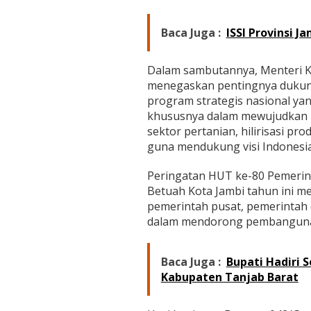
u
n
t
Baca Juga :
ISSI Provinsi 
u
k
K
Dalam sambutannya, Menteri K
e
menegaskan pentingnya dukung
m
program strategis nasional ya
a
khususnya dalam mewujudkan 
j
u
sektor pertanian, hilirisasi p
a
guna mendukung visi Indonesi
n
D
Peringatan HUT ke-80 Pemerin
a
Betuah Kota Jambi tahun ini 
e
r
pemerintah pusat, pemerintah 
a
dalam mendorong pembangunan
h
Baca Juga :
Bupati Hadiri S
Kabupaten Tanjab Barat