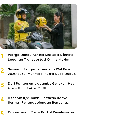
1
Warga Danau Kerinci Kini Bisa Nikmati
Layanan Transportasi Online Maxim
2
Susunan Pengurus Lengkap PWI Pusat
2025-2030, Mukhtadi Putra Nusa Duduki
Jabatan Strategis
3
Dari Pantun untuk Jambi, Gerakan Hesti
Haris Raih Rekor MURI
4
Denpom II/2 Jambi Pastikan Konvoi
Sermat Penanggulangan Bencana
Sumatera Melaju Aman
5
Ombudsman Minta Portal Penelusuran