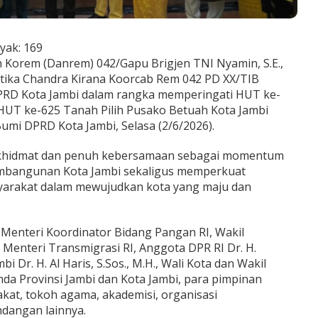
yak:
169
Korem (Danrem) 042/Gapu Brigjen TNI Nyamin, S.E.,
rtika Chandra Kirana Koorcab Rem 042 PD XX/TIB
PRD Kota Jambi dalam rangka memperingati HUT ke-
HUT ke-625 Tanah Pilih Pusako Betuah Kota Jambi
umi DPRD Kota Jambi, Selasa (2/6/2026).
 khidmat dan penuh kebersamaan sebagai momentum
pembangunan Kota Jambi sekaligus memperkuat
arakat dalam mewujudkan kota yang maju dan
h Menteri Koordinator Bidang Pangan RI, Wakil
 Menteri Transmigrasi RI, Anggota DPR RI Dr. H.
bi Dr. H. Al Haris, S.Sos., M.H., Wali Kota dan Wakil
da Provinsi Jambi dan Kota Jambi, para pimpinan
rakat, tokoh agama, akademisi, organisasi
dangan lainnya.