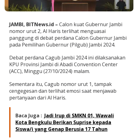
l
H
a
r
JAMBI, BITNews.id –
Calon kuat Gubernur Jambi
i
nomor urut 2, Al Haris terlihat menguasai
s
M
panggung di debat perdana Calon Gubernur Jambi
e
pada Pemilihan Gubernur (Pilgub) Jambi 2024.
n
g
Debat perdana Cagub Jambi 2024 ini dilaksanakan
u
KPU Provinsi Jambi di Abadi Convention Center
a
s
(ACC), Minggu (27/10/2024) malam.
a
i
Sementara itu, Cagub nomor urut 1, tampak
P
cengegesan dan terlihat emosi saat menjawab
a
pertanyaan dari Al Haris.
n
g
g
u
Baca Juga :
Jadi Irup di SMKN 01, Wawali
n
Kota Bengkulu Berikan Suprise kepada
g
Siswa/i yang Genap Berusia 17 Tahun