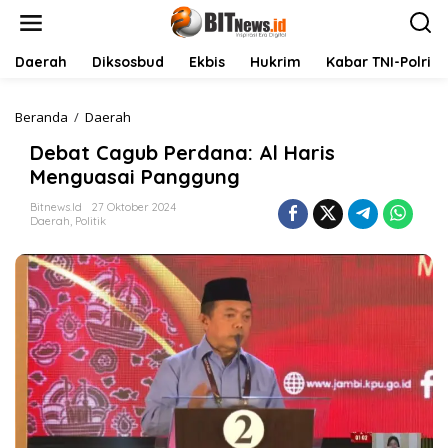
L
e
w
a
Daerah
Diksosbud
Ekbis
Hukrim
Kabar TNI-Polri
t
i
k
Beranda
/
Daerah
D
e
e
Debat Cagub Perdana: Al Haris
k
b
o
a
Menguasai Panggung
n
t
t
C
Bitnews.id
27 Oktober 2024
Daerah
,
Politik
e
a
n
g
u
b
P
e
r
d
a
n
a
:
A