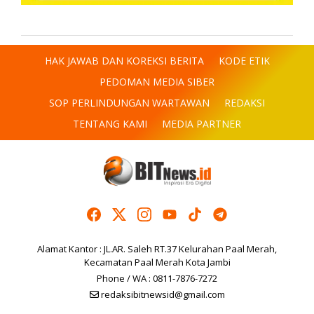
HAK JAWAB DAN KOREKSI BERITA
KODE ETIK
PEDOMAN MEDIA SIBER
SOP PERLINDUNGAN WARTAWAN
REDAKSI
TENTANG KAMI
MEDIA PARTNER
Alamat Kantor : JL.AR. Saleh RT.37 Kelurahan Paal Merah,
Kecamatan Paal Merah Kota Jambi
Phone / WA : 0811-7876-7272
redaksibitnewsid@gmail.com