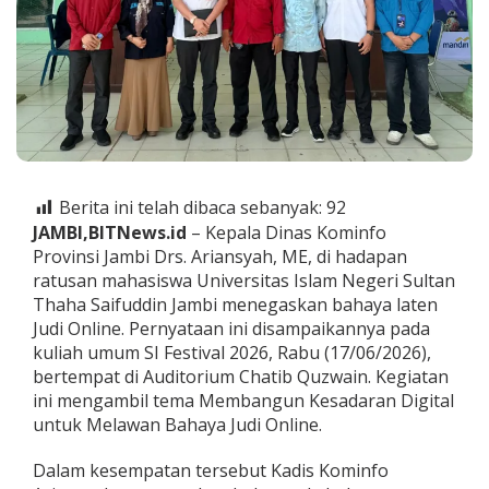
a
s
i
s
w
a
U
I
N
A
Berita ini telah dibaca sebanyak:
92
r
i
JAMBI,BITNews.id
– Kepala Dinas Kominfo
a
Provinsi Jambi Drs. Ariansyah, ME, di hadapan
n
ratusan mahasiswa Universitas Islam Negeri Sultan
s
Thaha Saifuddin Jambi menegaskan bahaya laten
y
Judi Online. Pernyataan ini disampaikannya pada
a
h
kuliah umum SI Festival 2026, Rabu (17/06/2026),
T
bertempat di Auditorium Chatib Quzwain. Kegiatan
e
ini mengambil tema Membangun Kesadaran Digital
g
untuk Melawan Bahaya Judi Online.
a
s
k
Dalam kesempatan tersebut Kadis Kominfo
a