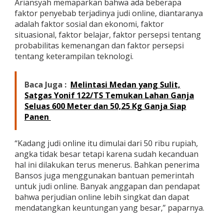
Ariansyah memaparkan bahwa ada beberapa
n
faktor penyebab terjadinya judi online, diantaranya
B
adalah faktor sosial dan ekonomi, faktor
a
h
situasional, faktor belajar, faktor persepsi tentang
a
probabilitas kemenangan dan faktor persepsi
y
tentang keterampilan teknologi.
a
L
a
Baca Juga :
Melintasi Medan yang Sulit,
t
Satgas Yonif 122/TS Temukan Lahan Ganja
e
n
Seluas 600 Meter dan 50,25 Kg Ganja Siap
J
Panen
u
d
i
“Kadang judi online itu dimulai dari 50 ribu rupiah,
O
angka tidak besar tetapi karena sudah kecanduan
n
hal ini dilakukan terus menerus. Bahkan penerima
l
i
Bansos juga menggunakan bantuan pemerintah
n
untuk judi online. Banyak anggapan dan pendapat
e
bahwa perjudian online lebih singkat dan dapat
mendatangkan keuntungan yang besar,” paparnya.