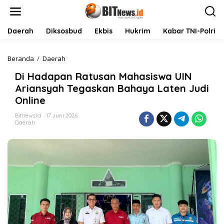
L
e
w
a
Daerah
Diksosbud
Ekbis
Hukrim
Kabar TNI-Polri
t
i
k
Beranda
/
Daerah
D
e
i
Di Hadapan Ratusan Mahasiswa UIN
k
H
o
a
Ariansyah Tegaskan Bahaya Laten Judi
n
d
Online
t
a
e
p
Bitnews.id
17 Juni 2026
n
a
Daerah
n
R
a
t
u
s
a
n
M
a
h