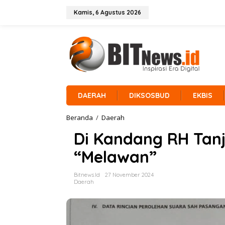
L
e
Kamis, 6 Agustus 2026
w
a
t
i
k
e
k
o
n
DAERAH
DIKSOSBUD
EKBIS
t
e
Beranda
/
Daerah
D
n
i
Di Kandang RH Tanj
K
a
“Melawan”
n
d
a
Bitnews.id
27 November 2024
n
Daerah
g
R
H
T