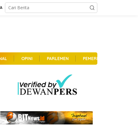
TA
NAL
OPINI
PARLEMEN
PEMERINTAHAN
PER