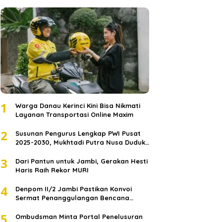
1
Warga Danau Kerinci Kini Bisa Nikmati
Layanan Transportasi Online Maxim
2
Susunan Pengurus Lengkap PWI Pusat
2025-2030, Mukhtadi Putra Nusa Duduki
Jabatan Strategis
3
Dari Pantun untuk Jambi, Gerakan Hesti
Haris Raih Rekor MURI
4
Denpom II/2 Jambi Pastikan Konvoi
Sermat Penanggulangan Bencana
Sumatera Melaju Aman
5
Ombudsman Minta Portal Penelusuran