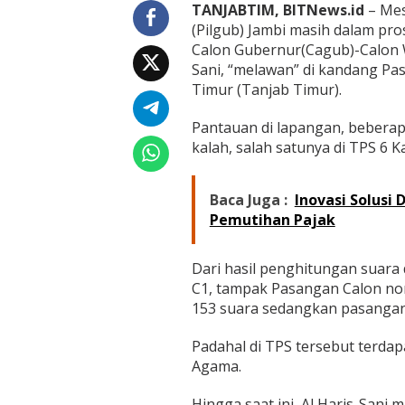
a
TANJABTIM, BITNews.id
– Mes
w
(Pilgub) Jambi masih dalam pr
a
Calon Gubernur(Cagub)-Calon W
n
Sani, “melawan” di kandang P
"
Timur (Tanjab Timur).
Pantauan di lapangan, bebera
kalah, salah satunya di TPS 6 
Baca Juga :
Inovasi Solusi
Pemutihan Pajak
Dari hasil penghitungan suara 
C1, tampak Pasangan Calon no
153 suara sedangkan pasangan
Padahal di TPS tersebut terdap
Agama.
Hingga saat ini, Al Haris-Sani 