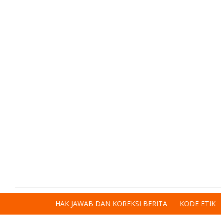
HAK JAWAB DAN KOREKSI BERITA
KODE ETIK