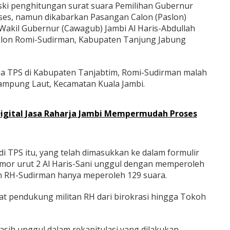
ki penghitungan surat suara Pemilihan Gubernur
oses, namun dikabarkan Pasangan Calon (Paslon)
akil Gubernur (Cawagub) Jambi Al Haris-Abdullah
aslon Romi-Sudirman, Kabupaten Tanjung Jabung
pa TPS di Kabupaten Tanjabtim, Romi-Sudirman malah
Kampung Laut, Kecamatan Kuala Jambi.
 Digital Jasa Raharja Jambi Mempermudah Proses
di TPS itu, yang telah dimasukkan ke dalam formulir
mor urut 2 Al Haris-Sani unggul dengan memperoleh
 RH-Sudirman hanya meperoleh 129 suara.
at pendukung militan RH dari birokrasi hingga Tokoh
masih unggul dalam rekapitulasi yang dilakukan