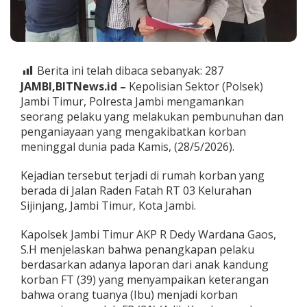
J
i
w
a
,
S
Berita ini telah dibaca sebanyak:
287
e
JAMBI,BITNews.id –
Kepolisian Sektor (Polsek)
o
Jambi Timur, Polresta Jambi mengamankan
r
seorang pelaku yang melakukan pembunuhan dan
a
penganiayaan yang mengakibatkan korban
n
g
meninggal dunia pada Kamis, (28/5/2026).
A
n
Kejadian tersebut terjadi di rumah korban yang
a
berada di Jalan Raden Fatah RT 03 Kelurahan
k
Sijinjang, Jambi Timur, Kota Jambi.
d
i
K
Kapolsek Jambi Timur AKP R Dedy Wardana Gaos,
o
S.H menjelaskan bahwa penangkapan pelaku
t
berdasarkan adanya laporan dari anak kandung
a
korban FT (39) yang menyampaikan keterangan
J
a
bahwa orang tuanya (Ibu) menjadi korban
m