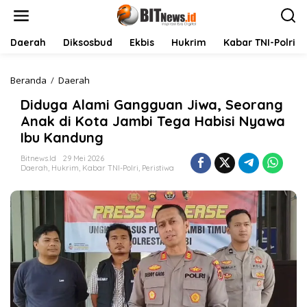
L
e
w
a
Daerah
Diksosbud
Ekbis
Hukrim
Kabar TNI-Polri
t
i
k
Beranda
/
Daerah
D
e
i
Diduga Alami Gangguan Jiwa, Seorang
k
d
o
u
Anak di Kota Jambi Tega Habisi Nyawa
n
g
Ibu Kandung
t
a
e
A
Bitnews.id
29 Mei 2026
n
l
Daerah
,
Hukrim
,
Kabar TNI-Polri
,
Peristiwa
a
m
i
G
a
n
g
g
u
a
n