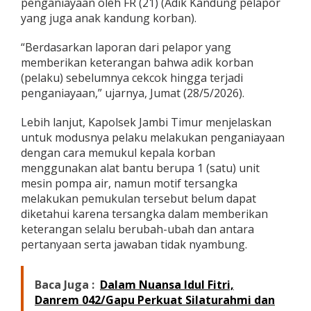
penganiayaan oleh FR (21) (Adik Kandung pelapor
b
yang juga anak kandung korban).
i
T
“Berdasarkan laporan dari pelapor yang
e
g
memberikan keterangan bahwa adik korban
a
(pelaku) sebelumnya cekcok hingga terjadi
H
penganiayaan,” ujarnya, Jumat (28/5/2026).
a
b
Lebih lanjut, Kapolsek Jambi Timur menjelaskan
i
s
untuk modusnya pelaku melakukan penganiayaan
i
dengan cara memukul kepala korban
N
menggunakan alat bantu berupa 1 (satu) unit
y
mesin pompa air, namun motif tersangka
a
w
melakukan pemukulan tersebut belum dapat
a
diketahui karena tersangka dalam memberikan
I
keterangan selalu berubah-ubah dan antara
b
pertanyaan serta jawaban tidak nyambung.
u
K
a
Baca Juga :
Dalam Nuansa Idul Fitri,
n
d
Danrem 042/Gapu Perkuat Silaturahmi dan
u