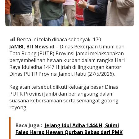
i
I
d
u
l
A
d
Berita ini telah dibaca sebanyak:
170
h
JAMBI, BITNews.id
– Dinas Pekerjaan Umum dan
a
Tata Ruang (PUTR) Provinsi Jambi melaksanakan
d
e
penyembelihan hewan kurban dalam rangka Hari
n
Raya Iduladha 1447 Hijriah di lingkungan kantor
g
Dinas PUTR Provinsi Jambi, Rabu (27/5/2026).
a
n
Kegiatan tersebut diikuti keluarga besar Dinas
K
e
PUTR Provinsi Jambi dan berlangsung dalam
b
suasana kebersamaan serta semangat gotong
e
royong.
r
s
a
Baca Juga :
Jelang Idul Adha 1444 H, Suimi
m
Fales Harap Hewan Qurban Bebas dari PMK
a
a