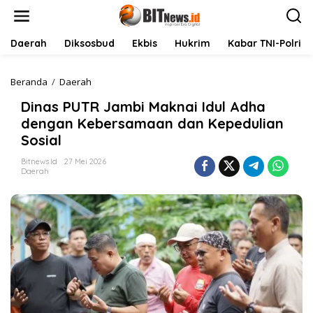
L
e
w
a
Daerah
Diksosbud
Ekbis
Hukrim
Kabar TNI-Polri
t
i
k
Beranda
/
Daerah
D
e
i
Dinas PUTR Jambi Maknai Idul Adha
k
n
o
a
dengan Kebersamaan dan Kepedulian
n
s
Sosial
t
P
e
U
Bitnews.id
27 Mei 2026
n
T
Daerah
R
J
a
m
b
i
M
a
k
n
a