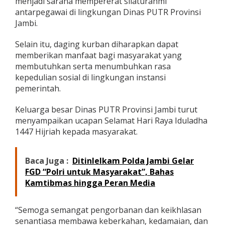
menjadi sarana mempererat silaturahmi
antarpegawai di lingkungan Dinas PUTR Provinsi
Jambi.
Selain itu, daging kurban diharapkan dapat
memberikan manfaat bagi masyarakat yang
membutuhkan serta menumbuhkan rasa
kepedulian sosial di lingkungan instansi
pemerintah.
Keluarga besar Dinas PUTR Provinsi Jambi turut
menyampaikan ucapan Selamat Hari Raya Iduladha
1447 Hijriah kepada masyarakat.
Baca Juga :
Ditinlelkam Polda Jambi Gelar
FGD “Polri untuk Masyarakat”, Bahas
Kamtibmas hingga Peran Media
“Semoga semangat pengorbanan dan keikhlasan
senantiasa membawa keberkahan, kedamaian, dan