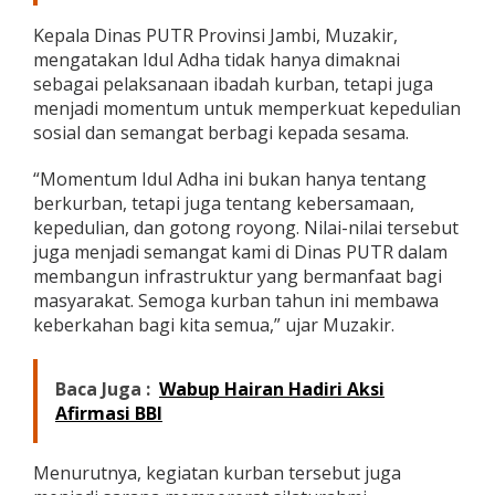
n
Kepala Dinas PUTR Provinsi Jambi, Muzakir,
d
a
mengatakan Idul Adha tidak hanya dimaknai
n
sebagai pelaksanaan ibadah kurban, tetapi juga
K
menjadi momentum untuk memperkuat kepedulian
e
sosial dan semangat berbagi kepada sesama.
p
e
d
“Momentum Idul Adha ini bukan hanya tentang
u
berkurban, tetapi juga tentang kebersamaan,
l
kepedulian, dan gotong royong. Nilai-nilai tersebut
i
juga menjadi semangat kami di Dinas PUTR dalam
a
n
membangun infrastruktur yang bermanfaat bagi
S
masyarakat. Semoga kurban tahun ini membawa
o
keberkahan bagi kita semua,” ujar Muzakir.
s
i
a
Baca Juga :
Wabup Hairan Hadiri Aksi
l
Afirmasi BBI
Menurutnya, kegiatan kurban tersebut juga