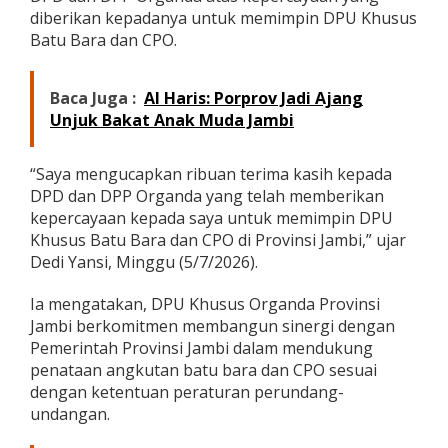
a
diberikan kepadanya untuk memimpin DPU Khusus
n
Batu Bara dan CPO.
C
P
O
Baca Juga :
Al Haris: Porprov Jadi Ajang
Unjuk Bakat Anak Muda Jambi
“Saya mengucapkan ribuan terima kasih kepada
DPD dan DPP Organda yang telah memberikan
kepercayaan kepada saya untuk memimpin DPU
Khusus Batu Bara dan CPO di Provinsi Jambi,” ujar
Dedi Yansi, Minggu (5/7/2026).
Ia mengatakan, DPU Khusus Organda Provinsi
Jambi berkomitmen membangun sinergi dengan
Pemerintah Provinsi Jambi dalam mendukung
penataan angkutan batu bara dan CPO sesuai
dengan ketentuan peraturan perundang-
undangan.