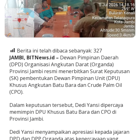
i
t
k
a
n
S
K
D
P
Berita ini telah dibaca sebanyak:
327
U
JAMBI, BITNews.id –
Dewan Pimpinan Daerah
K
(DPD) Organisasi Angkutan Darat (Organda)
h
Provinsi Jambi resmi menerbitkan Surat Keputusan
u
s
(SK) pembentukan Dewan Pimpinan Unit (DPU)
u
Khusus Angkutan Batu Bara dan Crude Palm Oil
s
(CPO).
B
a
Dalam keputusan tersebut, Dedi Yansi dipercaya
t
u
memimpin DPU Khusus Batu Bara dan CPO di
B
Provinsi Jambi.
a
r
Dedi Yansi menyampaikan apresiasi kepada jajaran
a
DPD dan DPP Organda atas kepercayaan yang
d