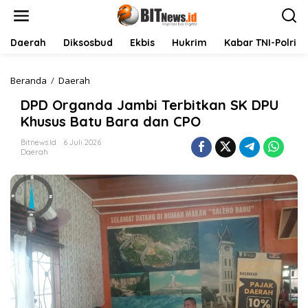
L
e
w
a
Daerah
Diksosbud
Ekbis
Hukrim
Kabar TNI-Polri
t
i
k
Beranda
/
Daerah
D
e
P
DPD Organda Jambi Terbitkan SK DPU
k
D
o
O
Khusus Batu Bara dan CPO
n
r
t
g
Bitnews.id
6 Juli 2026
Daerah
e
a
n
n
d
a
J
a
m
b
i
T
e
r
b