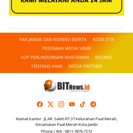
HAK JAWAB DAN KOREKSI BERITA
KODE ETIK
PEDOMAN MEDIA SIBER
SOP PERLINDUNGAN WARTAWAN
REDAKSI
TENTANG KAMI
MEDIA PARTNER
Alamat Kantor : JL.AR. Saleh RT.37 Kelurahan Paal Merah,
Kecamatan Paal Merah Kota Jambi
Phone / WA : 0811-7876-7272