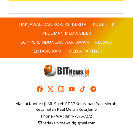
HAK JAWAB DAN KOREKSI BERITA
KODE ETIK
PEDOMAN MEDIA SIBER
SOP PERLINDUNGAN WARTAWAN
REDAKSI
TENTANG KAMI
MEDIA PARTNER
Alamat Kantor : JL.AR. Saleh RT.37 Kelurahan Paal Merah,
Kecamatan Paal Merah Kota Jambi
Phone / WA : 0811-7876-7272
redaksibitnewsid@gmail.com