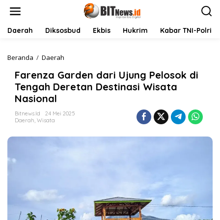
L
e
w
a
Daerah
Diksosbud
Ekbis
Hukrim
Kabar TNI-Polri
t
i
k
Beranda
/
Daerah
F
e
a
Farenza Garden dari Ujung Pelosok di
k
r
o
e
Tengah Deretan Destinasi Wisata
n
n
Nasional
t
z
e
a
Bitnews.id
24 Mei 2025
n
G
Daerah
,
Wisata
a
r
d
e
n
d
a
r
i
U
j