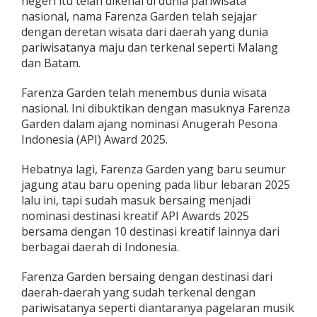
negeri itu telah dikenal di dunia pariwisata
D
nasional, nama Farenza Garden telah sejajar
e
dengan deretan wisata dari daerah yang dunia
s
pariwisatanya maju dan terkenal seperti Malang
t
i
dan Batam.
n
a
Farenza Garden telah menembus dunia wisata
s
nasional. Ini dibuktikan dengan masuknya Farenza
i
Garden dalam ajang nominasi Anugerah Pesona
W
i
Indonesia (API) Award 2025.
s
a
Hebatnya lagi, Farenza Garden yang baru seumur
t
jagung atau baru opening pada libur lebaran 2025
a
lalu ini, tapi sudah masuk bersaing menjadi
N
a
nominasi destinasi kreatif API Awards 2025
s
bersama dengan 10 destinasi kreatif lainnya dari
i
berbagai daerah di Indonesia.
o
n
Farenza Garden bersaing dengan destinasi dari
a
l
daerah-daerah yang sudah terkenal dengan
pariwisatanya seperti diantaranya pagelaran musik