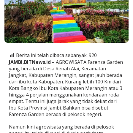
u
n
g
P
e
l
o
s
o
k
Berita ini telah dibaca sebanyak:
920
d
JAMBI,BITNews.id
– AGROWISATA Farenza Garden
i
T
yang berada di Desa Renah Alai, Kecamatan
e
Jangkat, Kabupaten Merangin, sangat jauh berada
n
dari ibu kota Kabupaten. Kurang lebih 100 Km dari
g
Kota Bangko Ibu Kota Kabupaten Merangin atau 3
a
h
hingga 4 perjalan menggunakan kendaraan roda
D
empat. Tentu ini juga jarak yang tidak dekat dari
e
Ibu Kota Provinsi Jambi. Bahkan bisa disebut
r
Farenza Garden berada di pelosok negeri.
e
t
a
Namun kini agrowisata yang berada di pelosok
n