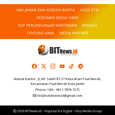
HAK JAWAB DAN KOREKSI BERITA
KODE ETIK
PEDOMAN MEDIA SIBER
SOP PERLINDUNGAN WARTAWAN
REDAKSI
TENTANG KAMI
MEDIA PARTNER
Alamat Kantor : JL.AR. Saleh RT.37 Kelurahan Paal Merah,
Kecamatan Paal Merah Kota Jambi
Phone / WA : 0811-7876-7272
redaksibitnewsid@gmail.com
2026 BITNews.id – Inspirasi Era Digital - Otoy Media Group