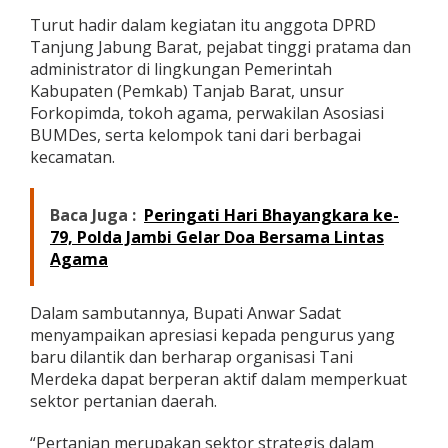
u
Turut hadir dalam kegiatan itu anggota DPRD
p
Tanjung Jabung Barat, pejabat tinggi pratama dan
a
administrator di lingkungan Pemerintah
t
i
Kabupaten (Pemkab) Tanjab Barat, unsur
A
Forkopimda, tokoh agama, perwakilan Asosiasi
n
BUMDes, serta kelompok tani dari berbagai
w
kecamatan.
a
r
S
a
Baca Juga :
Peringati Hari Bhayangkara ke-
d
79, Polda Jambi Gelar Doa Bersama Lintas
a
Agama
t
T
e
Dalam sambutannya, Bupati Anwar Sadat
g
menyampaikan apresiasi kepada pengurus yang
a
baru dilantik dan berharap organisasi Tani
s
k
Merdeka dapat berperan aktif dalam memperkuat
a
sektor pertanian daerah.
n
K
“Pertanian merupakan sektor strategis dalam
o