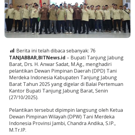
T
a
n
i
M
e
r
d
e
Berita ini telah dibaca sebanyak:
76
k
TANJABBAR,BITNews.id
– Bupati Tanjung Jabung
a
T
Barat, Drs. H. Anwar Sadat, M.Ag., menghadiri
a
pelantikan Dewan Pimpinan Daerah (DPD) Tani
n
Merdeka Indonesia Kabupaten Tanjung Jabung
j
Barat Tahun 2025 yang digelar di Balai Pertemuan
a
Kantor Bupati Tanjung Jabung Barat, Senin
b
a
(27/10/2025).
B
a
Pelantikan tersebut dipimpin langsung oleh Ketua
r
Dewan Pimpinan Wilayah (DPW) Tani Merdeka
a
Indonesia Provinsi Jambi, Chandra Andika, S.IP.,
t
,
M.Tr.IP.
B