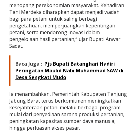
menopang perekonomian masyarakat. Kehadiran
m
i
Tani Merdeka diharapkan dapat menjadi wadah
t
bagi para petani untuk saling berbagi
m
pengetahuan, memperjuangkan kepentingan
e
petani, serta mendorong inovasi dalam
n
D
pengelolaan hasil pertanian,” ujar Bupati Anwar
u
Sadat.
k
u
n
Baca Juga :
Pjs Bupati Batanghari Hadiri
g
Peringatan Maulid Nabi Muhammad SAW di
S
Desa Sengkati Mudo
e
k
t
Ia menambahkan, Pemerintah Kabupaten Tanjung
o
r
Jabung Barat terus berkomitmen meningkatkan
P
kesejahteraan petani melalui berbagai program,
e
mulai dari penyediaan sarana produksi pertanian,
r
peningkatan kapasitas sumber daya manusia,
t
a
hingga perluasan akses pasar.
n
i