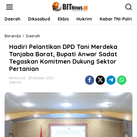
L
e
w
a
Daerah
Diksosbud
Ekbis
Hukrim
Kabar TNI-Polri
t
i
k
Beranda
/
Daerah
H
e
a
Hadiri Pelantikan DPD Tani Merdeka
k
d
o
i
Tanjaba Barat, Bupati Anwar Sadat
n
r
Tegaskan Komitmen Dukung Sektor
t
i
Pertanian
e
P
n
e
Bitnews.id
28 Oktober 2025
l
Daerah
a
n
t
i
k
a
n
D
P
D