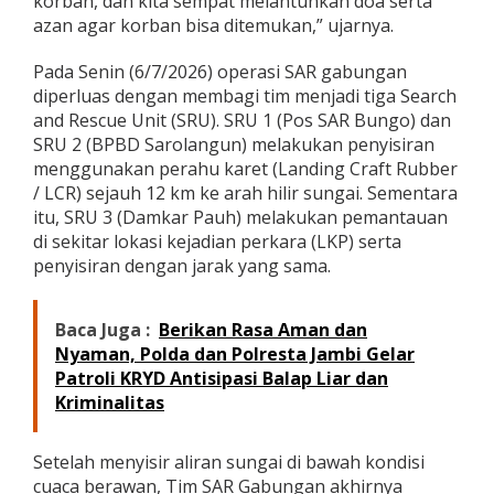
korban, dan kita sempat melantunkan doa serta
u
azan agar korban bisa ditemukan,” ujarnya.
n
i
Pada Senin (6/7/2026) operasi SAR gabungan
a
diperluas dengan membagi tim menjadi tiga Search
and Rescue Unit (SRU). SRU 1 (Pos SAR Bungo) dan
SRU 2 (BPBD Sarolangun) melakukan penyisiran
menggunakan perahu karet (Landing Craft Rubber
/ LCR) sejauh 12 km ke arah hilir sungai. Sementara
itu, SRU 3 (Damkar Pauh) melakukan pemantauan
di sekitar lokasi kejadian perkara (LKP) serta
penyisiran dengan jarak yang sama.
Baca Juga :
Berikan Rasa Aman dan
Nyaman, Polda dan Polresta Jambi Gelar
Patroli KRYD Antisipasi Balap Liar dan
Kriminalitas
Setelah menyisir aliran sungai di bawah kondisi
cuaca berawan, Tim SAR Gabungan akhirnya