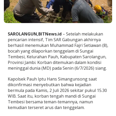
n
K
o
r
b
a
n
SAROLANGUN,BITNews.id
– Setelah melakukan
T
pencarian intensif, Tim SAR Gabungan akhirnya
e
n
berhasil menemukan Muhammad Fajri Setiawan (8),
g
bocah yang dilaporkan tenggelam di Sungai
g
Tembesi, Kelurahan Pauh, Kabupaten Sarolangun,
e
Provinsi Jambi. Korban ditemukan dalam kondisi
l
meninggal dunia (MD) pada Senin (6/7/2026) siang.
a
m
d
Kapolsek Pauh Iptu Hans Simangunsong saat
i
dikonfirmasi menyebutkan bahwa kejadian
S
bermula pada Kamis, 2 Juli 2026 sekitar pukul 15.30
u
WIB. Saat itu, korban tengah mandi di Sungai
n
g
Tembesi bersama teman-temannya, namun
a
kemudian terseret arus dan tenggelam.
i
T