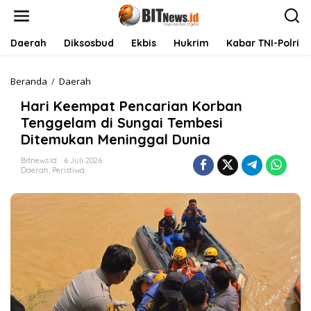
L
e
w
a
Daerah
Diksosbud
Ekbis
Hukrim
Kabar TNI-Polri
t
i
k
Beranda
/
Daerah
H
e
a
Hari Keempat Pencarian Korban
k
r
o
i
Tenggelam di Sungai Tembesi
n
K
Ditemukan Meninggal Dunia
t
e
e
e
Bitnews.id
6 Juli 2026
n
m
Daerah
,
Peristiwa
p
a
t
P
e
n
c
a
r
i
a