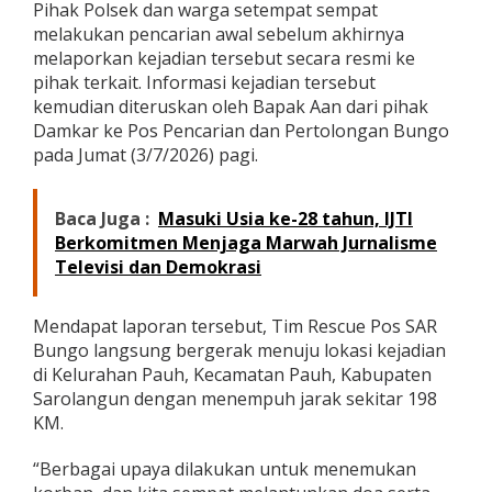
Pihak Polsek dan warga setempat sempat
e
melakukan pencarian awal sebelum akhirnya
m
b
melaporkan kejadian tersebut secara resmi ke
e
pihak terkait. Informasi kejadian tersebut
s
kemudian diteruskan oleh Bapak Aan dari pihak
i
Damkar ke Pos Pencarian dan Pertolongan Bungo
D
i
pada Jumat (3/7/2026) pagi.
t
e
m
Baca Juga :
Masuki Usia ke-28 tahun, IJTI
u
Berkomitmen Menjaga Marwah Jurnalisme
k
Televisi dan Demokrasi
a
n
M
Mendapat laporan tersebut, Tim Rescue Pos SAR
e
Bungo langsung bergerak menuju lokasi kejadian
n
i
di Kelurahan Pauh, Kecamatan Pauh, Kabupaten
n
Sarolangun dengan menempuh jarak sekitar 198
g
KM.
g
a
“Berbagai upaya dilakukan untuk menemukan
l
D