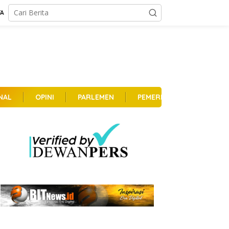
TA
NAL
OPINI
PARLEMEN
PEMERINTAHAN
PER