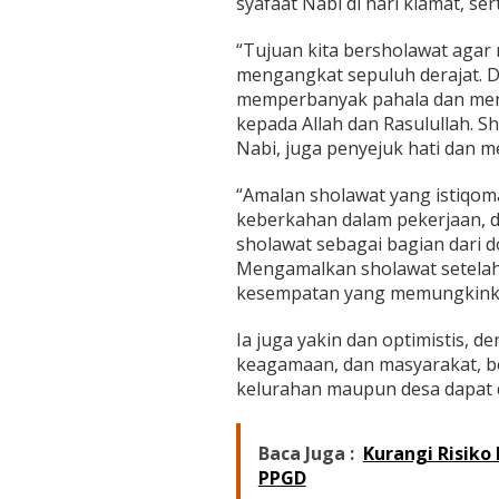
syafaat Nabi di hari kiamat, s
“Tujuan kita bersholawat aga
mengangkat sepuluh derajat. D
memperbanyak pahala dan menut
kepada Allah dan Rasulullah. 
Nabi, juga penyejuk hati dan 
“Amalan sholawat yang istiqo
keberkahan dalam pekerjaan, d
sholawat sebagai bagian dari do
Mengamalkan sholawat setelah 
kesempatan yang memungkinkan
Ia juga yakin dan optimistis, d
keagamaan, dan masyarakat, be
kelurahan maupun desa dapat 
Baca Juga :
Kurangi Risiko 
PPGD