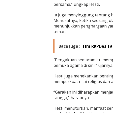
i
bersama,” ungkap Hesti.
Ia juga menyinggung tentang
Menurutnya, ketika seorang ul
menunjukkan penghargaan yang
teman.
Baca Juga :
Tim RKPDes Tah
“Pengakuan semacam itu mempe
pemuka agama di sini,” ujarnya
Hesti juga menekankan penting
memperkuat nilai religius dan 
“Gerakan ini diharapkan menjad
tangga,” harapnya.
Hesti menuturkan, manfaat ser