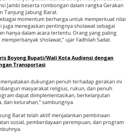
nsi Jambi beserta rombongan dalam rangka Gerakan
n Tanjung Jabung Barat.
i sebagai momentum berharga untuk memperkuat nilai
i juga menegaskan pentingnya sholawat sebagai
an hanya dalam acara tertentu. Orang yang paling
g memperbanyak sholawat,” ujar Fadhilah Sadat.
ris Boyong Bupati/Wali Kota Audiensi dengan
gan Transportasi
 menyatakan dukungan penuh terhadap gerakan ini
mbangun masyarakat religius, rukun, dan penuh
ogram dapat diimplementasikan, berkelanjutan
a, dan kelurahan,” sambungnya.
abung Barat telah aktif menjalankan pembinaan
giatan sosial, pemberdayaan perempuan, dan program
imbuhnya.