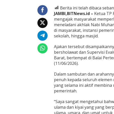
a
y
Berita ini telah dibaca seban
a
JAMBI,BITNews.id –
Ketua TP P
S
mengajak masyarakat memperb
h
o
meneladani akhlak Nabi Muham
l
di masyarakat, instansi pemeri
a
sekolah, hingga masjid.
w
a
Ajakan tersebut disampaikannya
t
d
bersholawat dan Supervisi Eva
i
Barat, bertempat di Balai Per
P
(11/06/2026).
r
o
Dalam sambutan dan arahannya
v
i
penuh kepada seluruh elemen 
n
yang selama ini aktif membi
s
pemerintah.
i
J
“Saya sangat mengetahui bahwa
a
m
ulama dan kiyai yang yang ber
b
ulama, umara, dan umat untuk 