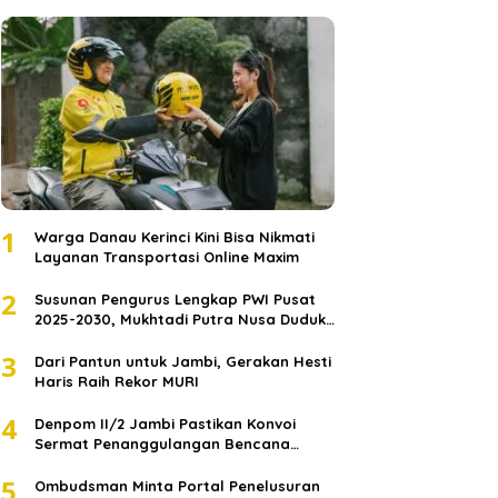
1
Warga Danau Kerinci Kini Bisa Nikmati
Layanan Transportasi Online Maxim
2
Susunan Pengurus Lengkap PWI Pusat
2025-2030, Mukhtadi Putra Nusa Duduki
Jabatan Strategis
3
Dari Pantun untuk Jambi, Gerakan Hesti
Haris Raih Rekor MURI
4
Denpom II/2 Jambi Pastikan Konvoi
Sermat Penanggulangan Bencana
Sumatera Melaju Aman
5
Ombudsman Minta Portal Penelusuran