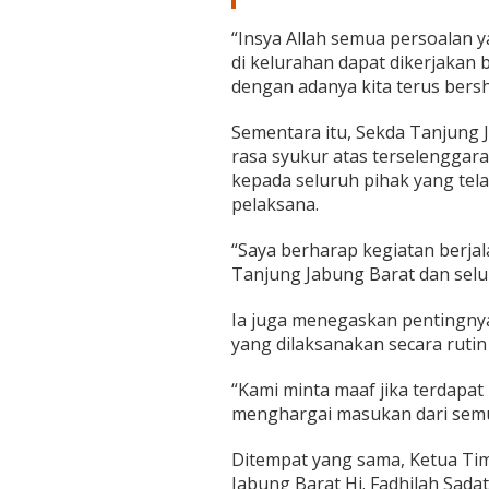
“Insya Allah semua persoalan y
di kelurahan dapat dikerjakan
dengan adanya kita terus bersh
Sementara itu, Sekda Tanjung J
rasa syukur atas terselenggar
kepada seluruh pihak yang tel
pelaksana.
“Saya berharap kegiatan berja
Tanjung Jabung Barat dan selu
Ia juga menegaskan pentingnya
yang dilaksanakan secara ruti
“Kami minta maaf jika terdapa
menghargai masukan dari semu
Ditempat yang sama, Ketua Ti
Jabung Barat Hj. Fadhilah Sad