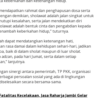
erta keberkahan dan ketenangan hidup.
r mendapatkan rahmat dan penghapusan dosa serta
engan demikian, sholawat adalah jalan singkat untuk
upi kesalahan, serta jalan mendekatkan diri
Sholawat adalah bentuk cinta dan pengabdian kepada
menambah keberkahan hidup,” tuturnya.
mah dapat mendatangkan ketenangan hati,
an rasa damai dalam kehidupan sehari-hari, jadikan
a, baik di dalam sholat maupun di luar sholat.
adzan, pada hari Jumat, serta dalam setiap
,” lanjutnya.
engan sinergi antara pemerintah, TP PKK, organisasi
rbagai persoalan sosial yang ada di lingkungan
diselesaikan secara bersama-sama.
Fatalitas Kecelakaan, Jasa Raharja Jambi Gelar