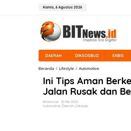
L
e
Kamis, 6 Agustus 2026
w
a
t
i
k
e
k
o
n
DAERAH
DIKSOSBUD
EKBIS
t
e
Beranda
/
Lifestyle
/
Automotive
I
n
n
Ini Tips Aman Berk
i
T
Jalan Rusak dan B
i
p
s
Bitnews.id
10 Mei 2023
A
Automotive
,
Daerah
,
Lifestyle
m
a
n
B