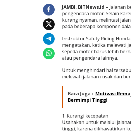
e
r
JAMBI, BITNews.id –
Jalanan b
k
pengendara motor. Selain kar
e
kurang nyaman, melintasi jala
n
pada beberapa komponen dala
d
a
r
Instruktur Safety Riding Honda
a
mengatakan, ketika melewati j
S
sepeda motor harus lebih berha
e
atau pengendara lainnya.
p
e
d
Untuk menghindari hal tersebut
a
melewati jalanan rusak dan ber
M
o
t
Baca Juga :
Motivasi Remaj
o
Bermimpi Tinggi
r
d
i
1. Kurangi kecepatan
J
Usahakan untuk melalui jalana
a
l
tinggi, karena dikhawatirkan k