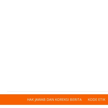
HAK JAWAB DAN KOREKSI BERITA
KODE ETIK