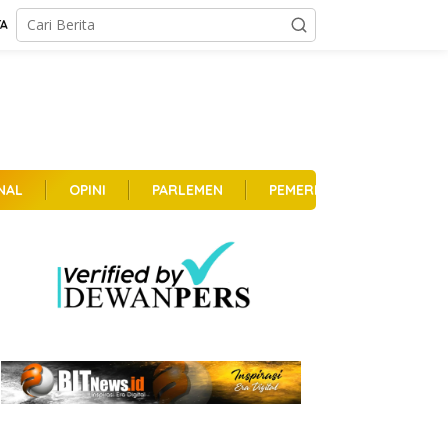
TA
NAL
OPINI
PARLEMEN
PEMERINTAHAN
PER