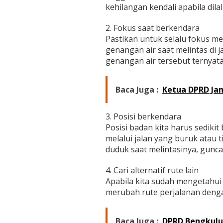
a
kehilangan kendali apabila dila
n
R
2. Fokus saat berkendara
u
Pastikan untuk selalu fokus mel
s
a
genangan air saat melintas di j
k
genangan air tersebut ternyata
d
a
n
Baca Juga :
Ketua DPRD Jam
B
e
r
3. Posisi berkendara
l
Posisi badan kita harus sedik
u
b
melalui jalan yang buruk atau t
a
duduk saat melintasinya, gunc
n
g
4. Cari alternatif rute lain
Apabila kita sudah mengetahui 
merubah rute perjalanan dengan 
Baca Juga :
DPRD Bengkulu 