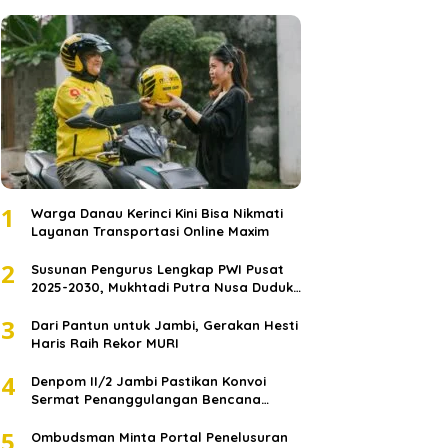
1
Warga Danau Kerinci Kini Bisa Nikmati
Layanan Transportasi Online Maxim
2
Susunan Pengurus Lengkap PWI Pusat
2025-2030, Mukhtadi Putra Nusa Duduki
Jabatan Strategis
3
Dari Pantun untuk Jambi, Gerakan Hesti
Haris Raih Rekor MURI
4
Denpom II/2 Jambi Pastikan Konvoi
Sermat Penanggulangan Bencana
Sumatera Melaju Aman
5
Ombudsman Minta Portal Penelusuran