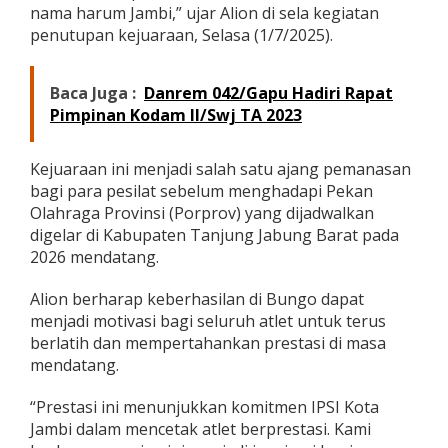
nama harum Jambi,” ujar Alion di sela kegiatan
o
2
penutupan kejuaraan, Selasa (1/7/2025).
0
2
5
Baca Juga :
Danrem 042/Gapu Hadiri Rapat
Pimpinan Kodam II/Swj TA 2023
Kejuaraan ini menjadi salah satu ajang pemanasan
bagi para pesilat sebelum menghadapi Pekan
Olahraga Provinsi (Porprov) yang dijadwalkan
digelar di Kabupaten Tanjung Jabung Barat pada
2026 mendatang.
Alion berharap keberhasilan di Bungo dapat
menjadi motivasi bagi seluruh atlet untuk terus
berlatih dan mempertahankan prestasi di masa
mendatang.
“Prestasi ini menunjukkan komitmen IPSI Kota
Jambi dalam mencetak atlet berprestasi. Kami