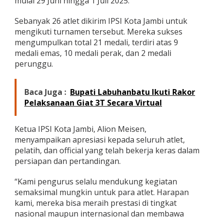
mulai 29 Juni hingga 1 Juli 2025.
2
1
Sebanyak 26 atlet dikirim IPSI Kota Jambi untuk
M
mengikuti turnamen tersebut. Mereka sukses
e
d
mengumpulkan total 21 medali, terdiri atas 9
a
medali emas, 10 medali perak, dan 2 medali
l
perunggu.
i
d
i
Baca Juga :
Bupati Labuhanbatu Ikuti Rakor
K
Pelaksanaan Giat 3T Secara Virtual
a
p
o
Ketua IPSI Kota Jambi, Alion Meisen,
l
r
menyampaikan apresiasi kepada seluruh atlet,
e
pelatih, dan official yang telah bekerja keras dalam
s
persiapan dan pertandingan.
C
u
“Kami pengurus selalu mendukung kegiatan
p
B
semaksimal mungkin untuk para atlet. Harapan
u
kami, mereka bisa meraih prestasi di tingkat
n
nasional maupun internasional dan membawa
g