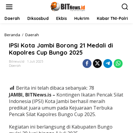
L
e
w
a
Daerah
Diksosbud
Ekbis
Hukrim
Kabar TNI-Polri
t
i
k
Beranda
/
Daerah
I
e
P
IPSI Kota Jambi Borong 21 Medali di
k
S
o
I
Kapolres Cup Bungo 2025
n
K
t
o
Bitnews.id
1 Juli 2025
Daerah
e
t
n
a
J
a
Berita ini telah dibaca sebanyak:
78
m
b
JAMBI, BITNews.is –
Kontingen Ikatan Pencak Silat
i
Indonesia (IPSI) Kota Jambi berhasil meraih
B
predikat juara umum pada Kejuaraan Terbuka
o
Pencak Silat Kapolres Bungo Cup 2025.
r
o
n
Kegiatan ini berlangsung di Kabupaten Bungo
g