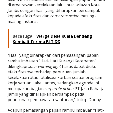
g
di area rawan kecelakaan lalu lintas wilayah Kota
i
Jambi, dengan hasil yang diharapkan berdampak
K
kepada efektifitas dan
corporate action
masing-
e
masing instansi.
c
e
p
Baca Juga :
Warga Desa Kuala Dendang
a
t
Kembali Terima BLT DD
a
n
"
“Hasil yang diharapkan dari pemasangan papan
rambu imbauan “Hati-Hati Kurangi Kecepatan”
dilengkapi
solar warning light
harus dapat diukur
efektifitasnya terhadap penuruan jumlah
kecelakaan atau fatalisasi korban sesuai program
kerja satuan Laka Lantas, sedangkan agenda ini
merupakan bagian
corporate action
PT Jasa Raharja
Jambi yang diharapkan berdampak pada
penurunan pembayaran santunan,” tutup Donny.
Adapun pemasangan papan rambu imbauan “Hati-