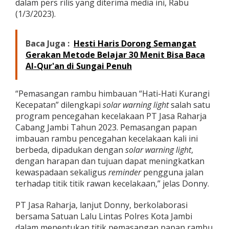
dalam pers rilis yang diterima media ini, Rabu
r
(1/3/2023).
n
i
n
Baca Juga :
Hesti Haris Dorong Semangat
g
L
Gerakan Metode Belajar 30 Menit Bisa Baca
i
Al-Qur'an di Sungai Penuh
g
h
t
“Pemasangan rambu himbauan “Hati-Hati Kurangi
"
Kecepatan” dilengkapi
solar warning light
salah satu
H
program pencegahan kecelakaan PT Jasa Raharja
a
Cabang Jambi Tahun 2023. Pemasangan papan
t
i
imbauan rambu pencegahan kecelakaan kali ini
-
berbeda, dipadukan dengan
solar warning light
,
h
dengan harapan dan tujuan dapat meningkatkan
a
kewaspadaan sekaligus
reminder
pengguna jalan
t
i
terhadap titik titik rawan kecelakaan,” jelas Donny.
K
u
PT Jasa Raharja, lanjut Donny, berkolaborasi
r
bersama Satuan Lalu Lintas Polres Kota Jambi
a
dalam menentukan titik pemasangan papan rambu
n