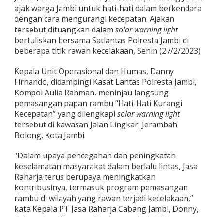
o
ajak warga Jambi untuk hati-hati dalam berkendara
l
dengan cara mengurangi kecepatan. Ajakan
r
tersebut dituangkan dalam
solar warning light
e
bertuliskan bersama Satlantas Polresta Jambi di
s
t
beberapa titik rawan kecelakaan, Senin (27/2/2023).
a
J
Kepala Unit Operasional dan Humas, Danny
a
Firnando, didampingi Kasat Lantas Polresta Jambi,
m
Kompol Aulia Rahman, meninjau langsung
b
i
pemasangan papan rambu “Hati-Hati Kurangi
P
Kecepatan” yang dilengkapi
solar warning light
a
tersebut di kawasan Jalan Lingkar, Jerambah
s
Bolong, Kota Jambi.
a
n
g
“Dalam upaya pencegahan dan peningkatan
S
keselamatan masyarakat dalam berlalu lintas, Jasa
o
Raharja terus berupaya meningkatkan
l
kontribusinya, termasuk program pemasangan
a
rambu di wilayah yang rawan terjadi kecelakaan,”
r
W
kata Kepala PT Jasa Raharja Cabang Jambi, Donny,
a