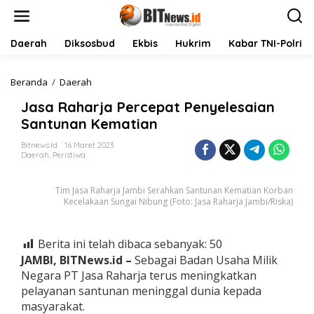
L
e
w
a
Daerah
Diksosbud
Ekbis
Hukrim
Kabar TNI-Polri
t
i
k
Beranda
/
Daerah
J
e
a
Jasa Raharja Percepat Penyelesaian
k
s
o
a
Santunan Kematian
n
R
t
a
Bitnews.id
16 Maret 2023
Daerah
,
Peristiwa
e
h
n
a
r
Tim Jasa Raharja Jambi Serahkan Santunan Kematian Korban
j
Kecelakaan Sungai Nibung (Foto: Jasa Raharja Jambi/Riska)
a
P
e
Berita ini telah dibaca sebanyak:
50
r
JAMBI, BITNews.id –
Sebagai Badan Usaha Milik
c
e
Negara PT Jasa Raharja terus meningkatkan
p
pelayanan santunan meninggal dunia kepada
a
masyarakat.
t