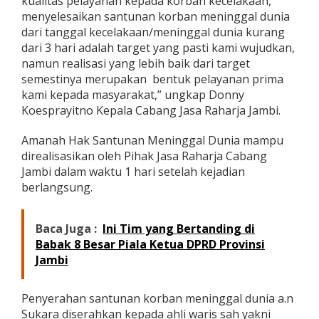
kualitas pelayanan kepada korban kecelakaan,
i
menyelesaikan santunan korban meninggal dunia
a
dari tanggal kecelakaan/meninggal dunia kurang
n
dari 3 hari adalah target yang pasti kami wujudkan,
namun realisasi yang lebih baik dari target
semestinya merupakan bentuk pelayanan prima
kami kepada masyarakat,” ungkap Donny
Koesprayitno Kepala Cabang Jasa Raharja Jambi.
Amanah Hak Santunan Meninggal Dunia mampu
direalisasikan oleh Pihak Jasa Raharja Cabang
Jambi dalam waktu 1 hari setelah kejadian
berlangsung.
Baca Juga :
Ini Tim yang Bertanding di
Babak 8 Besar Piala Ketua DPRD Provinsi
Jambi
Penyerahan santunan korban meninggal dunia a.n
Sukara diserahkan kepada ahli waris sah yakni