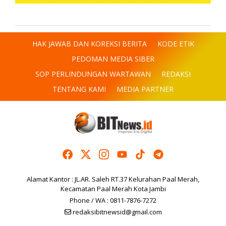
HAK JAWAB DAN KOREKSI BERITA
KODE ETIK
PEDOMAN MEDIA SIBER
SOP PERLINDUNGAN WARTAWAN
REDAKSI
TENTANG KAMI
MEDIA PARTNER
Alamat Kantor : JL.AR. Saleh RT.37 Kelurahan Paal Merah,
Kecamatan Paal Merah Kota Jambi
Phone / WA : 0811-7876-7272
redaksibitnewsid@gmail.com