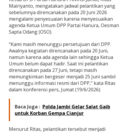
e
Mairiyanto, mengatakan jadwal pelantikan yang
n
sebelumnya direncanakan pada 20 Juni 2026
g
mengalami penyesuaian karena menyesuaikan
u
agenda Ketua Umum DPP Partai Hanura, Oesman
r
u
Sapta Odang (OSO).
s
a
“Kami masih menunggu persetujuan dari DPP.
n
Awalnya kegiatan direncanakan pada 20 Juni,
h
namun karena ada agenda lain sehingga Ketua
i
n
Umum belum dapat hadir. Saat ini pelantikan
g
direncanakan pada 27 Juni, tetapi masih
g
memungkinkan bergeser menjadi 25 Juni sambil
a
menunggu informasi resmi dari DPP,” kata Ritas
T
i
dalam konferensi pers, Jumat (19/6/2026).
n
g
k
Baca Juga :
Polda Jambi Gelar Salat Gaib
a
untuk Korban Gempa Cianjur
t
K
a
Menurut Ritas, pelantikan tersebut menjadi
b