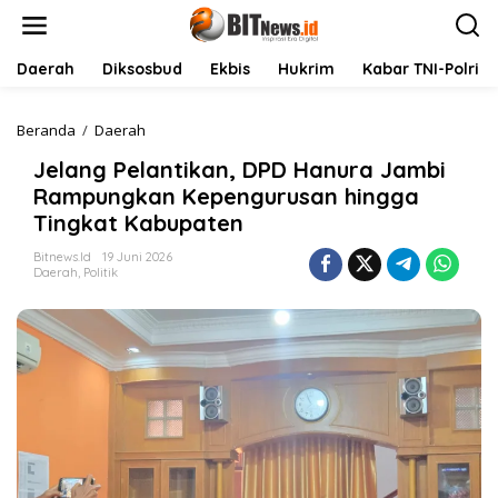
L
e
w
a
Daerah
Diksosbud
Ekbis
Hukrim
Kabar TNI-Polri
t
i
k
Beranda
/
Daerah
J
e
e
Jelang Pelantikan, DPD Hanura Jambi
k
l
o
a
Rampungkan Kepengurusan hingga
n
n
Tingkat Kabupaten
t
g
e
P
Bitnews.id
19 Juni 2026
n
e
Daerah
,
Politik
l
a
n
t
i
k
a
n
,
D
P