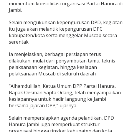
momentum konsolidasi organisasi Partai Hanura di
u
Jambi.
p
a
t
Selain mengukuhkan kepengurusan DPD, kegiatan
e
itu juga akan melantik kepengurusan DPC
n
kabupaten/kota serta menggelar Muscab secara
serentak.
Ia menjelaskan, berbagai persiapan terus
dilakukan, mulai dari penyambutan tamu, teknis
pelaksanaan kegiatan, hingga kesiapan
pelaksanaan Muscab di seluruh daerah.
“Alhamdulillah, Ketua Umum DPP Partai Hanura,
Bapak Oesman Sapta Odang, telah menyampaikan
kesiapannya untuk hadir langsung ke Jambi
bersama jajaran DPP,” ujarnya.
Selain mempersiapkan agenda pelantikan, DPD
Hanura Jambi juga memperkuat struktur
organisasi hingga tingkat kabupaten dan kota