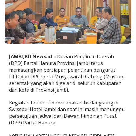
D
H
a
n
u
r
a
J
a
m
JAMBI,BITNews.id –
Dewan Pimpinan Daerah
b
(DPD) Partai Hanura Provinsi Jambi terus
i
R
mematangkan persiapan pelantikan pengurus
a
DPD dan DPC serta Musyawarah Cabang (Muscab)
m
serentak yang akan digelar di seluruh kabupaten
p
dan kota di Provinsi Jambi.
u
n
g
Kegiatan tersebut direncanakan berlangsung di
k
Swissbel Hotel Jambi dan saat ini masih menunggu
a
persetujuan jadwal dari Dewan Pimpinan Pusat
n
(DPP) Partai Hanura.
K
e
p
Ketua DPD Partai Hanura Provinsi Jambi, Ritas