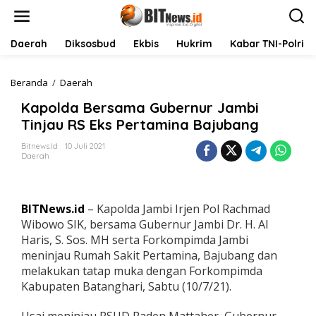
L
e
w
a
Daerah
Diksosbud
Ekbis
Hukrim
Kabar TNI-Polri
t
i
k
Beranda
/
Daerah
K
e
a
Kapolda Bersama Gubernur Jambi
k
p
o
o
Tinjau RS Eks Pertamina Bajubang
n
l
t
d
Bitnews.id
10 Juli 2021
Daerah
e
a
n
B
e
r
BITNews.id
– Kapolda Jambi Irjen Pol Rachmad
s
a
Wibowo SIK, bersama Gubernur Jambi Dr. H. Al
m
Haris, S. Sos. MH serta Forkompimda Jambi
a
meninjau Rumah Sakit Pertamina, Bajubang dan
G
melakukan tatap muka dengan Forkompimda
u
Kabupaten Batanghari, Sabtu (10/7/21).
b
e
r