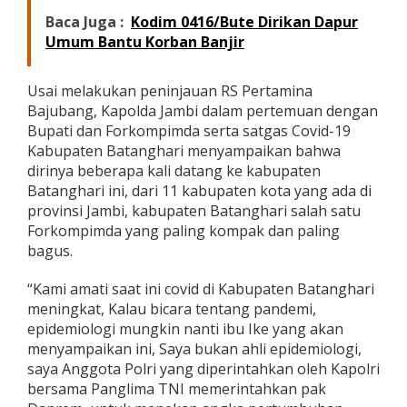
i
Baca Juga :
Kodim 0416/Bute Dirikan Dapur
n
Umum Bantu Korban Banjir
a
B
a
Usai melakukan peninjauan RS Pertamina
j
Bajubang, Kapolda Jambi dalam pertemuan dengan
u
b
Bupati dan Forkompimda serta satgas Covid-19
a
Kabupaten Batanghari menyampaikan bahwa
n
dirinya beberapa kali datang ke kabupaten
g
Batanghari ini, dari 11 kabupaten kota yang ada di
provinsi Jambi, kabupaten Batanghari salah satu
Forkompimda yang paling kompak dan paling
bagus.
“Kami amati saat ini covid di Kabupaten Batanghari
meningkat, Kalau bicara tentang pandemi,
epidemiologi mungkin nanti ibu Ike yang akan
menyampaikan ini, Saya bukan ahli epidemiologi,
saya Anggota Polri yang diperintahkan oleh Kapolri
bersama Panglima TNI memerintahkan pak