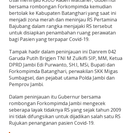
Usai meninjau RSUD Raden Mattaher, Gubernur
n
bersama rombongan Forkompimda kemudian
u
bertolak ke Kabupaten Batanghari yang saat ini
r
menjadi zona merah dan meninjau RS Pertamina
J
a
Bajubang dalam rangka menjajaki RS tersebut
m
untuk disiapkan penambahan ruang perawatan
b
bagi Pasien yang terpapar Covid-19.
i
T
Tampak hadir dalam peninjauan ini Danrem 042
i
n
Garuda Putih Brigjen TNI M Zulkifli SIP, MM, Ketua
j
DPRD Jambi Edi Purwanto, SH.I, MSi, Bupati dan
a
Forkompimda Batanghari, perwakilan SKK Migas
u
Sumbagsel, dan pejabat utama Polda Jambi dan
R
S
Pemprov Jambi.
E
k
Dalam peninjauan itu Gubernur bersama
s
rombongan Forkompimda Jambi mengecek
P
seberapa layak tidaknya RS yang sejak tahun 2009
e
r
ini tidak difungsikan untuk dijadikan salah satu RS
t
Rujukan penanganan pasien Covid-19.
a
m