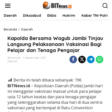
L
e
w
a
Daerah
Diksosbud
Ekbis
Hukrim
Kabar TNI-Polri
t
i
k
Beranda
/
Daerah
K
e
a
Kapolda Bersama Wagub Jambi Tinjau
k
p
o
o
Langsung Pelaksanaan Vaksinasi Bagi
n
l
Pelajar dan Tenaga Pengajar
t
d
e
a
Bitnews.id
4 September 2021
n
B
Daerah
e
r
s
a
Berita ini telah dibaca sebanyak:
196
m
BITNews.id
– Kepolisian Daerah (Polda) Jambi hari
a
ini menggelar vaksinasi massal untuk para pelajar
W
usia 12 tahun keatas dan para tenaga pengajar
a
g
yang selenggarakan selama dua hari di dua sentra
u
vaksinasi yang bertempat di Ratu Convention
b