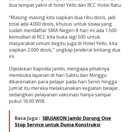
a
dua tempat yakni di hotel Yello dan RCC Hotel Ratu.
n
a
“Masing-masing kita siapkan dua ribu dosis, jadi
a
total ada 4.000 dosis, khusus untuk siswa yang
n
sudah mendaftar SMA Negeri 8 hari ini ada 1.500
V
a
kemudian di RCC kita buka lagi 500 untuk
k
masyarakat umum begitu juga di Hotel Yello, kita
s
siapkan 2.000 dosis,” ungkap Jenderal bintang dua
i
ini.
n
a
s
Dijelaskan Kapolda Jambi, mengapa pihaknya
i
membuka layanan di hari Sabtu dan Minggu
B
dikarenakan para pelajar pada hari Senin hingga
a
Jum’at itu mereka melaksanakan kegiatan belajar,
g
sedangkan pelayanan vaksinasi hanya sampai
i
P
pukul 16.00 WIB.
e
l
a
Baca Juga :
SBUJAKON Jambi Dorong One
j
Stop Service untuk Dunia Konstruksi
a
r