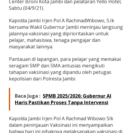
Center Broni Kota Jambi dan pelataran Yello Hotel,
J
Sabtu (04/9/21).
a
m
b
Kapolda Jambi Irjen Pol A RachmadWibowo, S.Ik
i
bersama Wakil Gubernur Jambi meninjau langsung
T
jalannya vaksinasi yang diprioritaskan untuk
i
pelajar, mahasiswa, tenaga pengajar dan
n
masyarakat lainnya.
j
a
u
Pantauan di lapangan, para pelajar yang memakai
L
seragam SMP dan SMA antusias mengikuti
a
tahapan vaksinasi yang dipandu oleh petugas
n
kepolisian dari Polresta Jambi.
g
s
u
n
Baca Juga :
SPMB 2025/2026: Gubernur Al
g
Haris Pastikan Proses Tanpa Intervensi
P
e
l
Kapolda Jambi Irjen Pol A Rachmad Wibowo SIk
a
dalam peninjauan Vaksinasi ini menyampaikan
k
bahwa hari ini pihaknya melaksanakan vaksinasi di
s