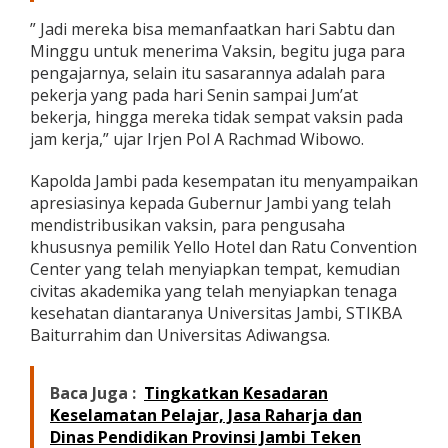
d
” Jadi mereka bisa memanfaatkan hari Sabtu dan
a
Minggu untuk menerima Vaksin, begitu juga para
n
T
pengajarnya, selain itu sasarannya adalah para
e
pekerja yang pada hari Senin sampai Jum’at
n
bekerja, hingga mereka tidak sempat vaksin pada
a
jam kerja,” ujar Irjen Pol A Rachmad Wibowo.
g
a
P
Kapolda Jambi pada kesempatan itu menyampaikan
e
apresiasinya kepada Gubernur Jambi yang telah
n
mendistribusikan vaksin, para pengusaha
g
khususnya pemilik Yello Hotel dan Ratu Convention
a
Center yang telah menyiapkan tempat, kemudian
j
a
civitas akademika yang telah menyiapkan tenaga
r
kesehatan diantaranya Universitas Jambi, STIKBA
Baiturrahim dan Universitas Adiwangsa.
Baca Juga :
Tingkatkan Kesadaran
Keselamatan Pelajar, Jasa Raharja dan
Dinas Pendidikan Provinsi Jambi Teken