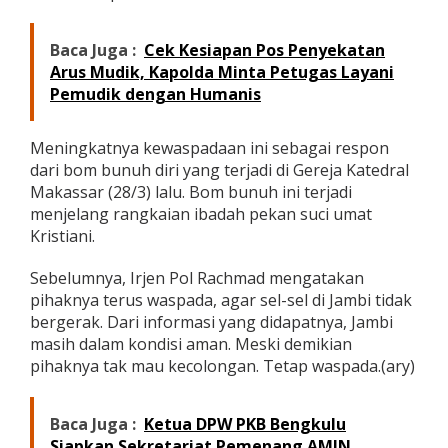
r
a
Baca Juga :
Cek Kesiapan Pos Penyekatan
p
k
Arus Mudik, Kapolda Minta Petugas Layani
a
Pemudik dengan Humanis
n
O
n
Meningkatnya kewaspadaan ini sebagai respon
e
dari bom bunuh diri yang terjadi di Gereja Katedral
G
Makassar (28/3) lalu. Bom bunuh ini terjadi
e
r
menjelang rangkaian ibadah pekan suci umat
S
Kristiani.
y
s
Sebelumnya, Irjen Pol Rachmad mengatakan
t
pihaknya terus waspada, agar sel-sel di Jambi tidak
e
m
bergerak. Dari informasi yang didapatnya, Jambi
masih dalam kondisi aman. Meski demikian
pihaknya tak mau kecolongan. Tetap waspada.(ary)
Baca Juga :
Ketua DPW PKB Bengkulu
Siapkan Sekretariat Pemenang AMIN