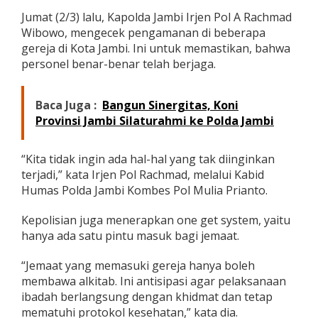
a
Jumat (2/3) lalu, Kapolda Jambi Irjen Pol A Rachmad
m
Wibowo, mengecek pengamanan di beberapa
a
n
gereja di Kota Jambi. Ini untuk memastikan, bahwa
a
personel benar-benar telah berjaga.
n
T
e
Baca Juga :
Bangun Sinergitas, Koni
m
Provinsi Jambi Silaturahmi ke Polda Jambi
p
a
t
“Kita tidak ingin ada hal-hal yang tak diinginkan
I
terjadi,” kata Irjen Pol Rachmad, melalui Kabid
b
a
Humas Polda Jambi Kombes Pol Mulia Prianto.
d
a
Kepolisian juga menerapkan one get system, yaitu
h
hanya ada satu pintu masuk bagi jemaat.
d
a
n
“Jemaat yang memasuki gereja hanya boleh
M
membawa alkitab. Ini antisipasi agar pelaksanaan
e
ibadah berlangsung dengan khidmat dan tetap
n
mematuhi protokol kesehatan,” kata dia.
e