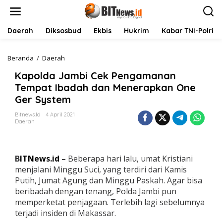
L
e
w
a
Daerah
Diksosbud
Ekbis
Hukrim
Kabar TNI-Polri
t
i
k
Beranda
/
Daerah
K
e
a
Kapolda Jambi Cek Pengamanan
k
p
o
o
Tempat Ibadah dan Menerapkan One
n
l
Ger System
t
d
e
a
Bitnews.id
4 April 2021
n
J
Daerah
a
m
b
i
B
ITNews.id
–
Beberapa hari lalu, umat Kristiani
C
menjalani Minggu Suci, yang terdiri dari Kamis
e
Putih, Jumat Agung dan Minggu Paskah. Agar bisa
k
beribadah dengan tenang, Polda Jambi pun
P
e
memperketat penjagaan. Terlebih lagi sebelumnya
n
terjadi insiden di Makassar.
g