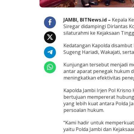
e
r
g
i
JAMBI, BITNews.id –
Kepala Kep
P
Siregar didampingi Dirlantas 
e
silaturahmi ke Kejaksaan Tinggi 
n
e
g
Kedatangan Kapolda disambut l
a
Sugeng Hariadi, Wakajati, serta 
k
a
Kunjungan tersebut menjadi m
n
antar aparat penegak hukum d
H
u
meningkatkan efektivitas pene
k
u
Kapolda Jambi Irjen Pol Krisno
m
bertujuan mempererat hubung
d
yang lebih kuat antara Polda J
a
n
persoalan hukum.
I
m
“Kami hadir untuk memperkuat
p
yaitu Polda Jambi dan Kejaksaan
l