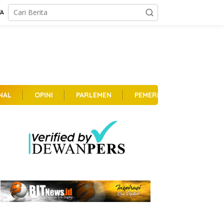
TA
NAL
OPINI
PARLEMEN
PEMERINTAHAN
PER