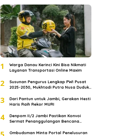
1
Warga Danau Kerinci Kini Bisa Nikmati
Layanan Transportasi Online Maxim
2
Susunan Pengurus Lengkap PWI Pusat
2025-2030, Mukhtadi Putra Nusa Duduki
Jabatan Strategis
3
Dari Pantun untuk Jambi, Gerakan Hesti
Haris Raih Rekor MURI
4
Denpom II/2 Jambi Pastikan Konvoi
Sermat Penanggulangan Bencana
Sumatera Melaju Aman
5
Ombudsman Minta Portal Penelusuran