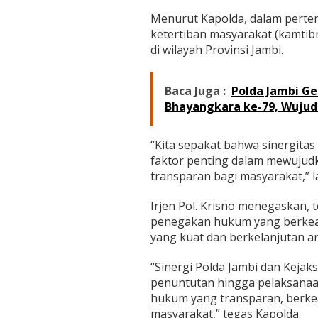
e
m
Menurut Kapolda, dalam pertem
e
ketertiban masyarakat (kamtib
n
di wilayah Provinsi Jambi.
t
a
s
Baca Juga :
Polda Jambi Ge
i
Bhayangkara ke-79, Wujud
K
U
H
“Kita sepakat bahwa sinergita
P
-
faktor penting dalam mewujudka
K
transparan bagi masyarakat,” l
U
H
Irjen Pol. Krisno menegaskan, 
A
penegakan hukum yang berkead
P
yang kuat dan berkelanjutan 
“Sinergi Polda Jambi dan Kejak
penuntutan hingga pelaksana
hukum yang transparan, berke
masyarakat,” tegas Kapolda.