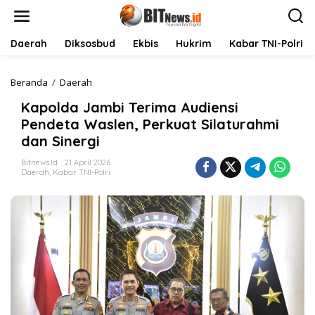
L
e
w
a
Daerah
Diksosbud
Ekbis
Hukrim
Kabar TNI-Polri
t
i
k
Beranda
/
Daerah
K
e
a
Kapolda Jambi Terima Audiensi
k
p
o
o
Pendeta Waslen, Perkuat Silaturahmi
n
l
dan Sinergi
t
d
e
a
Bitnews.id
21 April 2026
n
J
Daerah
,
Kabar TNI-Polri
a
m
b
i
T
e
r
i
m
a
A