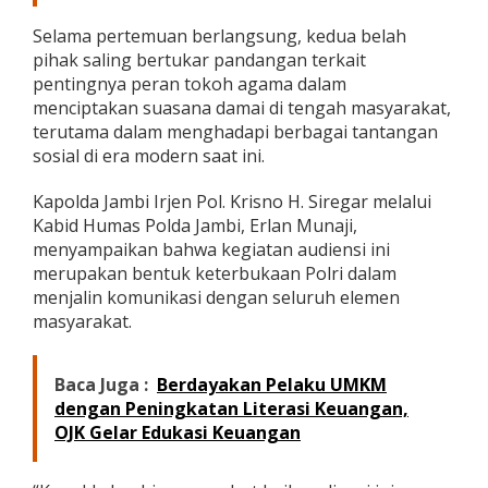
u
Selama pertemuan berlangsung, kedua belah
a
t
pihak saling bertukar pandangan terkait
S
pentingnya peran tokoh agama dalam
i
menciptakan suasana damai di tengah masyarakat,
l
terutama dalam menghadapi berbagai tantangan
a
t
sosial di era modern saat ini.
u
r
Kapolda Jambi Irjen Pol. Krisno H. Siregar melalui
a
Kabid Humas Polda Jambi, Erlan Munaji,
h
menyampaikan bahwa kegiatan audiensi ini
m
i
merupakan bentuk keterbukaan Polri dalam
d
menjalin komunikasi dengan seluruh elemen
a
masyarakat.
n
S
i
Baca Juga :
Berdayakan Pelaku UMKM
n
dengan Peningkatan Literasi Keuangan,
e
r
OJK Gelar Edukasi Keuangan
g
i