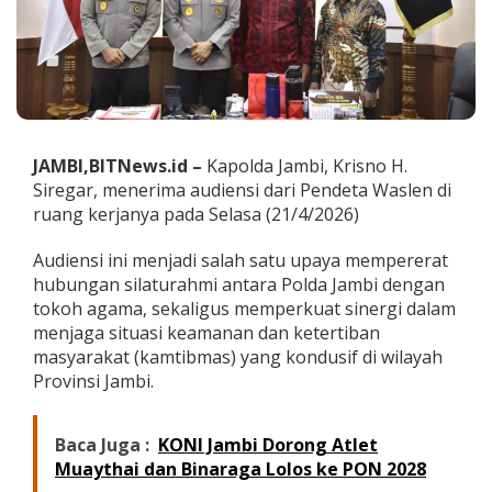
u
d
i
e
n
s
i
P
JAMBI,BITNews.id –
Kapolda Jambi, Krisno H.
e
Siregar, menerima audiensi dari Pendeta Waslen di
n
d
ruang kerjanya pada Selasa (21/4/2026)
e
t
Audiensi ini menjadi salah satu upaya mempererat
a
hubungan silaturahmi antara Polda Jambi dengan
W
tokoh agama, sekaligus memperkuat sinergi dalam
a
s
menjaga situasi keamanan dan ketertiban
l
masyarakat (kamtibmas) yang kondusif di wilayah
e
Provinsi Jambi.
n
,
P
Baca Juga :
KONI Jambi Dorong Atlet
e
Muaythai dan Binaraga Lolos ke PON 2028
r
k