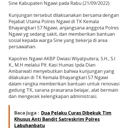
Sine Kabupaten Ngawi pada Rabu (21/09/2022)
i
P
e
Kunjungan tersebut dilaksanakan bersama dengan
t
Pejabat Utama Polres Ngawi di TK Kemala
a
Bhayangkari 57 Ngawi, anjangsana anggota Polres
n
Ngawi yg sedang sakit, dan memberikan bantuan
i
d
sosial kepada warga Sine yang bekerja di area
i
persawahan.
S
a
Kapolres Ngawi AKBP Dwiasi Wiyatputera, S.H., S.I
w
K., M.H melalui Plt. Kasi Humas Ipda Dian
a
h
Ambarwati menyebutkan bahwa kunjungan yang
,
dilakukan di TK Kemala Bhayangkari 57 Ngawi
A
dalam rangka memberikan bantuan untuk renovasi
d
gedung TK, sarana prasarana belajar, alat bermain
a
dan mengecek kelengkapan administrasi.
A
p
a
?
Baca Juga :
Dua Pelaku Curas Dibekuk Tim
Khusus Anti Bandit Satreskrim Polres
Labuhanbatu