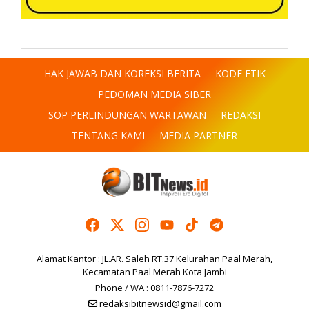
HAK JAWAB DAN KOREKSI BERITA
KODE ETIK
PEDOMAN MEDIA SIBER
SOP PERLINDUNGAN WARTAWAN
REDAKSI
TENTANG KAMI
MEDIA PARTNER
Alamat Kantor : JL.AR. Saleh RT.37 Kelurahan Paal Merah,
Kecamatan Paal Merah Kota Jambi
Phone / WA : 0811-7876-7272
redaksibitnewsid@gmail.com