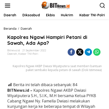
L
e
w
a
Daerah
Diksosbud
Ekbis
Hukrim
Kabar TNI-Polri
t
i
k
Beranda
/
Daerah
K
e
a
Kapolres Ngawi Hampiri Petani di
k
p
o
o
Sawah, Ada Apa?
n
l
t
r
Bitnews.id
21 September 2022
Daerah
,
Kabar TNI-Polri
e
e
n
s
N
Kapolres Ngawi AKBP Dwiasi Wiyatputera saat memberi bantuan
g
paket sembako kepada petani di sawah (Dok Istimewa)
a
w
i
Berita ini telah dibaca sebanyak:
84
H
BITNews.id –
Kapolres Ngawi AKBP Dwiasi
a
m
Wiyatputera S.H., S.I.K., M.H bersama Ketua PYKB
p
Cabang Ngawi Ny. Famella Dwiasi melakukan
i
kunjungan kerja ke beberapa tempat di Wilayah
r