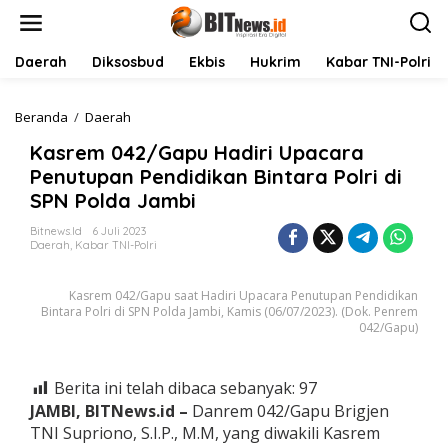
L
e
w
a
Daerah
Diksosbud
Ekbis
Hukrim
Kabar TNI-Polri
t
i
k
Beranda
/
Daerah
K
e
a
Kasrem 042/Gapu Hadiri Upacara
k
s
o
r
Penutupan Pendidikan Bintara Polri di
n
e
SPN Polda Jambi
t
m
e
0
Bitnews.id
6 Juli 2023
n
4
Daerah
,
Kabar TNI-Polri
2
/
Kasrem 042/Gapu saat Hadiri Upacara Penutupan Pendidikan
G
Bintara Polri di SPN Polda Jambi, Kamis (06/07/2023). (Dok. Penrem
a
042/Gapu)
p
u
H
Berita ini telah dibaca sebanyak:
97
a
d
JAMBI, BITNews.id –
Danrem 042/Gapu Brigjen
i
TNI Supriono, S.I.P., M.M, yang diwakili Kasrem
r