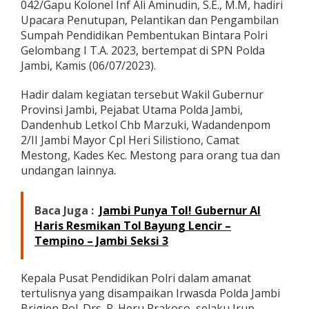
042/Gapu Kolonel Inf Ali Aminudin, S.E., M.M, hadiri
i
Upacara Penutupan, Pelantikan dan Pengambilan
U
p
Sumpah Pendidikan Pembentukan Bintara Polri
a
Gelombang I T.A. 2023, bertempat di SPN Polda
c
Jambi, Kamis (06/07/2023).
a
r
Hadir dalam kegiatan tersebut Wakil Gubernur
a
P
Provinsi Jambi, Pejabat Utama Polda Jambi,
e
Dandenhub Letkol Chb Marzuki, Wadandenpom
n
2/II Jambi Mayor Cpl Heri Silistiono, Camat
u
Mestong, Kades Kec. Mestong para orang tua dan
t
undangan lainnya.
u
p
a
n
Baca Juga :
Jambi Punya Tol! Gubernur Al
P
Haris Resmikan Tol Bayung Lencir –
e
Tempino – Jambi Seksi 3
n
d
i
Kepala Pusat Pendidikan Polri dalam amanat
d
tertulisnya yang disampaikan Irwasda Polda Jambi
i
k
Brigjen Pol. Drs. R. Heru Prakoso, selaku Irup