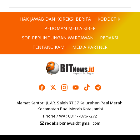
HAK JAWAB DAN KOREKSI BERITA
KODE ETIK
PEDOMAN MEDIA SIBER
SOP PERLINDUNGAN WARTAWAN
REDAKSI
TENTANG KAMI
MEDIA PARTNER
Alamat Kantor : JL.AR. Saleh RT.37 Kelurahan Paal Merah,
Kecamatan Paal Merah Kota Jambi
Phone / WA : 0811-7876-7272
redaksibitnewsid@gmail.com