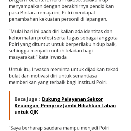
a
menyampaikan dengan berakhirnya pendidikan
n
para Bintara remaja ini, Polri mendapat
B
penambahan kekuatan personil di lapangan.
i
n
t
“Mulai hari ini pada diri kalian ada identitas dan
a
kehormatan profesi serta tugas sebagai anggota
r
Polri yang dituntut untuk berperilaku hidup baik,
a
sehingga menjadi contoh teladan bagi
P
masyarakat,” kata Irwasda.
o
l
r
Untuk itu, Irwasda meminta untuk dijadikan tekad
i
bulat dan motivasi diri untuk senantiasa
d
memberikan yang terbaik bagi institusi Polri.
i
S
P
Baca Juga :
Dukung Pelayanan Sektor
N
P
Keuangan, Pemprov Jambi Hibahkan Lahan
o
untuk OJK
l
d
a
“Saya berharap saudara mampu menjadi Polri
J