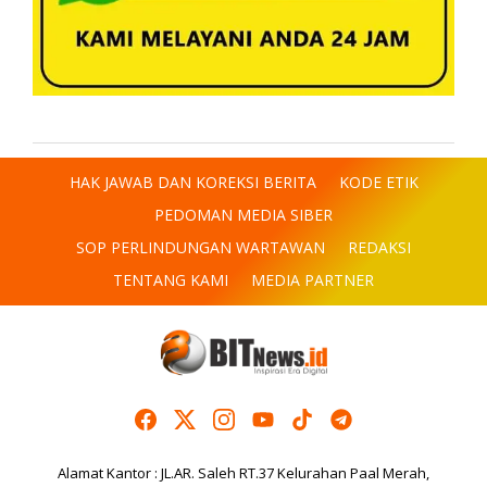
HAK JAWAB DAN KOREKSI BERITA
KODE ETIK
PEDOMAN MEDIA SIBER
SOP PERLINDUNGAN WARTAWAN
REDAKSI
TENTANG KAMI
MEDIA PARTNER
Alamat Kantor : JL.AR. Saleh RT.37 Kelurahan Paal Merah,