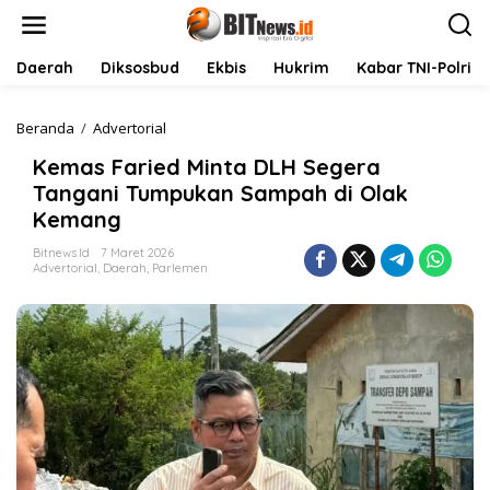
L
e
w
a
Daerah
Diksosbud
Ekbis
Hukrim
Kabar TNI-Polri
t
i
k
Beranda
/
Advertorial
K
e
e
Kemas Faried Minta DLH Segera
k
m
o
a
Tangani Tumpukan Sampah di Olak
n
s
Kemang
t
F
e
a
Bitnews.id
7 Maret 2026
n
r
Advertorial
,
Daerah
,
Parlemen
i
e
d
M
i
n
t
a
D
L
H