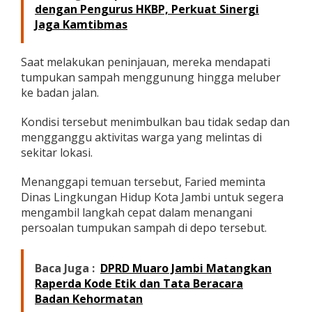
dengan Pengurus HKBP, Perkuat Sinergi
a
h
Jaga Kamtibmas
d
i
O
Saat melakukan peninjauan, mereka mendapati
l
tumpukan sampah menggunung hingga meluber
a
ke badan jalan.
k
K
Kondisi tersebut menimbulkan bau tidak sedap dan
e
m
mengganggu aktivitas warga yang melintas di
a
sekitar lokasi.
n
g
Menanggapi temuan tersebut, Faried meminta
Dinas Lingkungan Hidup Kota Jambi untuk segera
mengambil langkah cepat dalam menangani
persoalan tumpukan sampah di depo tersebut.
Baca Juga :
DPRD Muaro Jambi Matangkan
Raperda Kode Etik dan Tata Beracara
Badan Kehormatan