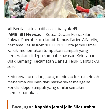
S
e
g
e
r
a
Berita ini telah dibaca sebanyak:
49
T
a
JAMBI,BITNews.id
– Ketua Dewan Perwakilan
n
Rakyat Daerah Kota Jambi, Kemas Faried Alfarelly,
g
bersama Ketua Komisi III DPRD Kota Jambi Umar
a
Faruk, menemukan tumpukan sampah yang
n
i
berserakan di depo sampah kawasan Kelurahan
T
Olak Kemang, Kecamatan Danau Teluk, Sabtu (7/3)
u
sore.
m
p
Keduanya turun langsung meninjau lokasi setelah
u
k
menerima keluhan dari masyarakat mengenai
a
kondisi depo sampah yang dinilai semakin
n
memprihatinkan.
S
a
m
Baca Juga :
Kapolda Jambi Jalin Silaturahmi
p