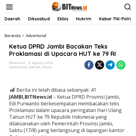
L
e
w
a
Daerah
Diksosbud
Ekbis
Hukrim
Kabar TNI-Polri
t
i
k
Beranda
/
Advertorial
K
e
e
Ketua DPRD Jambi Bacakan Teks
k
t
o
u
Proklamasi di Upacara HUT ke 79 RI
n
a
t
D
Bitnews.id
17 Agustus 2024
Advertorial
,
Daerah
,
Politik
e
P
n
R
D
J
Berita ini telah dibaca sebanyak:
41
a
m
JAMBI,BITNews.id
– Ketua DPRD Provinsi Jambi,
b
Edi Purwanto berkesempatan membacakan teks
i
Proklamasi dalam upacara peringatan Hari Ulang
B
Tahun HUT ke 79 Republik Indonesia yang
a
dilaksanakan oleh Pemerintah Provinsi Jambi,
c
a
Sabtu (17/8) yang berlangsung di lapangan kantor
k