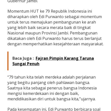
Gubernur Jambi.
a
n
Momentum HUT ke 79 Republik Indonesia ini
T
diharapkan oleh Edi Purwanto sebagai momentum
e
k
untuk terus memajukan pembangunan ke arah
s
yang lebih baik secara merata baik di tingkat
P
Nasional maupun Provinsi Jambi. Pembangunan
r
dikatakan oleh Edi Purwanto harus terus berlanjut
o
k
dengan memperhatikan kesejahteraan masyarakat.
l
a
m
Baca Juga :
Fajran Pimpin Karang Taruna
a
Sungai Penuh
s
i
d
“79 tahun kita telah merdeka adalah perjalanan
i
yang begitu panjang oleh pahlawan bangsa.
U
Saatnya kita sebagai penerus bangsa Indonesia
p
a
mengisi kemerdekaan ini dengan baik,
c
mendidikasikan diri untuk bangsa kita,”ujarnya.
a
r
Pada kesempatan ini, Edi Purwanto berbicara soal
a