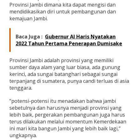
Provinsi Jambi dimana kita dapat mengisi dan
H
U
mendidikasikan diri untuk pembangunan dan
T
kemajuan Jambi.
k
e
7
Baca Juga :
Gubernur Al Haris Nyatakan
9
2022 Tahun Pertama Penerapan Dumisake
R
I
Provinsi Jambi adalah provinsi yang memiliki
sumber daya alam yang luar biasa, ada gunung
kerinci, ada sungai batanghari sebagai sungai
terpanjang di sumatera, punya candi terluas di asia
tenggara.
“potensi-potensi itu menadakan bahwa jambi
sebetulnya dan harusnya menjadi provinsi yang
lebih baik, pergerakan pembangunan juga harus
terus dilakukan melalui momentum Kemerdekaan
ini mari kita bangun Jambi yang lebih baik lagi,”
ungkapnya.