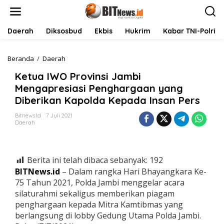
L
e
w
a
Daerah
Diksosbud
Ekbis
Hukrim
Kabar TNI-Polri
t
i
k
Beranda
/
Daerah
K
e
e
Ketua IWO Provinsi Jambi
k
t
o
u
Mengapresiasi Penghargaan yang
n
a
Diberikan Kapolda Kepada Insan Pers
t
I
e
W
Bitnews.id
7 Juli 2021
n
O
Daerah
P
r
o
v
Berita ini telah dibaca sebanyak:
192
i
BITNews.id
– Dalam rangka Hari Bhayangkara Ke-
n
75 Tahun 2021, Polda Jambi menggelar acara
s
silaturahmi sekaligus memberikan piagam
i
J
penghargaan kepada Mitra Kamtibmas yang
a
berlangsung di lobby Gedung Utama Polda Jambi.
m