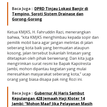
r
k
Baca Juga :
DPRD Tinjau Lokasi Banjir di
a
Tempino, Soroti Sistem Drainase dan
i
Gorong-Gorong
t
T
r
Ketua KMJKS, H. Fahruddin Razi, menerangkan
u
bahwa, “kita KMJKS menghimbau kepada sopir dan
k
B
pemilik mobil bara agar jangan melintas di jalan
a
seberang kota baik yang bermuatan ataupun
t
kosong, jalan tersebut bukanlah lintasan yang
u
ditetapkan oleh pihak berwenang. Dan kita juga
B
mengirimkan surat resmi ke Bapak Kapolresta
a
r
Jambi, mohon dipantau kegiatan yang mulai
a
meresahkan masyarakat seberang kota,” ucap
orang yang biasa disapa pak ning Rozi ini.
Baca Juga :
Gubernur Al Haris Sambut
Kepulangan 428 Jemaah Haji Kloter 14
Jambi: “Mohon Maaf Jika Pelayanan Masih