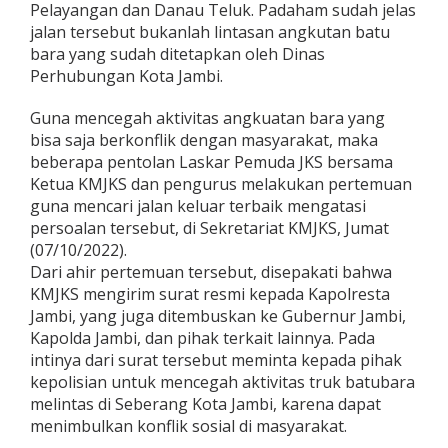
Pelayangan dan Danau Teluk. Padaham sudah jelas
a
J
jalan tersebut bukanlah lintasan angkutan batu
K
bara yang sudah ditetapkan oleh Dinas
S
Perhubungan Kota Jambi.
S
u
Guna mencegah aktivitas angkuatan bara yang
r
a
bisa saja berkonflik dengan masyarakat, maka
t
beberapa pentolan Laskar Pemuda JKS bersama
i
Ketua KMJKS dan pengurus melakukan pertemuan
P
guna mencari jalan keluar terbaik mengatasi
i
persoalan tersebut, di Sekretariat KMJKS, Jumat
h
a
(07/10/2022).
k
Dari ahir pertemuan tersebut, disepakati bahwa
B
KMJKS mengirim surat resmi kepada Kapolresta
e
Jambi, yang juga ditembuskan ke Gubernur Jambi,
r
w
Kapolda Jambi, dan pihak terkait lainnya. Pada
a
intinya dari surat tersebut meminta kepada pihak
j
kepolisian untuk mencegah aktivitas truk batubara
i
melintas di Seberang Kota Jambi, karena dapat
b
menimbulkan konflik sosial di masyarakat.
T
e