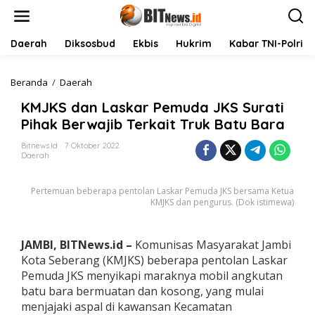
L
e
w
a
Daerah
Diksosbud
Ekbis
Hukrim
Kabar TNI-Polri
t
i
k
Beranda
/
Daerah
K
e
M
KMJKS dan Laskar Pemuda JKS Surati
k
J
o
K
Pihak Berwajib Terkait Truk Batu Bara
n
S
t
d
Bitnews.id
7 Oktober 2022
Daerah
e
a
n
n
L
Pertemuan beberapa pentolan Laskar Pemuda JKS bersama Ketua
a
KMJKS dan pengurus. (Dok istimewa)
s
k
a
JAMBI, BITNews.id –
Komunisas Masyarakat Jambi
r
Kota Seberang (KMJKS) beberapa pentolan Laskar
P
e
Pemuda JKS menyikapi maraknya mobil angkutan
m
batu bara bermuatan dan kosong, yang mulai
u
menjajaki aspal di kawansan Kecamatan
d