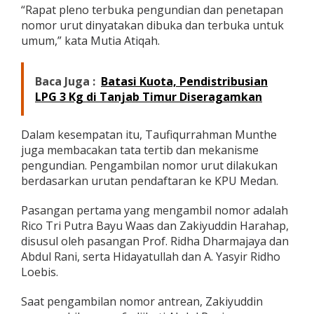
“Rapat pleno terbuka pengundian dan penetapan
s
e
nomor urut dinyatakan dibuka dan terbuka untuk
r
umum,” kata Mutia Atiqah.
t
a
P
Baca Juga :
Batasi Kuota, Pendistribusian
i
LPG 3 Kg di Tanjab Timur Diseragamkan
l
k
a
Dalam kesempatan itu, Taufiqurrahman Munthe
d
a
juga membacakan tata tertib dan mekanisme
2
pengundian. Pengambilan nomor urut dilakukan
0
berdasarkan urutan pendaftaran ke KPU Medan.
2
4
Pasangan pertama yang mengambil nomor adalah
Rico Tri Putra Bayu Waas dan Zakiyuddin Harahap,
disusul oleh pasangan Prof. Ridha Dharmajaya dan
Abdul Rani, serta Hidayatullah dan A. Yasyir Ridho
Loebis.
Saat pengambilan nomor antrean, Zakiyuddin