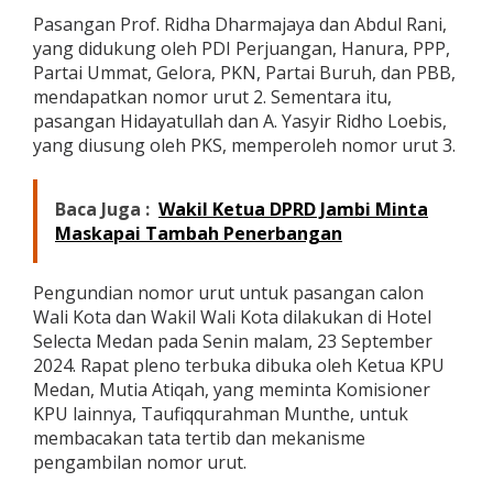
n
Pasangan Prof. Ridha Dharmajaya dan Abdul Rani,
N
yang didukung oleh PDI Perjuangan, Hanura, PPP,
o
Partai Ummat, Gelora, PKN, Partai Buruh, dan PBB,
m
o
mendapatkan nomor urut 2. Sementara itu,
r
pasangan Hidayatullah dan A. Yasyir Ridho Loebis,
U
yang diusung oleh PKS, memperoleh nomor urut 3.
r
u
t
Baca Juga :
Wakil Ketua DPRD Jambi Minta
P
a
Maskapai Tambah Penerbangan
s
a
n
Pengundian nomor urut untuk pasangan calon
g
Wali Kota dan Wakil Wali Kota dilakukan di Hotel
a
Selecta Medan pada Senin malam, 23 September
n
2024. Rapat pleno terbuka dibuka oleh Ketua KPU
C
Medan, Mutia Atiqah, yang meminta Komisioner
a
l
KPU lainnya, Taufiqqurahman Munthe, untuk
o
membacakan tata tertib dan mekanisme
n
pengambilan nomor urut.
P
e