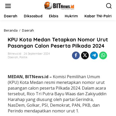
L
e
w
a
Daerah
Diksosbud
Ekbis
Hukrim
Kabar TNI-Polri
t
i
k
Beranda
/
Daerah
K
e
P
KPU Kota Medan Tetapkan Nomor Urut
k
U
o
K
Pasangan Calon Peserta Pilkada 2024
n
o
t
t
Bitnews.id
26 September 2024
Daerah
,
Politik
e
a
n
M
e
d
MEDAN, BITNews.id –
Komisi Pemilihan Umum
a
n
(KPU) Kota Medan resmi menetapkan nomor urut
T
pasangan calon peserta Pilkada 2024. Dalam acara
e
tersebut, Rico Tri Putra Bayu Waas dan Zakiyuddin
t
Harahap yang diusung oleh partai Gerindra,
a
NasDem, Golkar, PSI, Demokrat, PAN, PKB, dan
p
k
Perindo mendapatkan nomor urut 1.
a