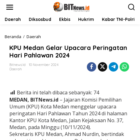
L
e
w
a
Daerah
Diksosbud
Ekbis
Hukrim
Kabar TNI-Polri
t
i
k
Beranda
/
Daerah
K
e
P
KPU Medan Gelar Upacara Peringatan
k
U
o
M
Hari Pahlawan 2024
n
e
t
d
Bitnews.id
10 November 2024
Daerah
e
a
n
n
G
e
Berita ini telah dibaca sebanyak:
74
l
a
MEDAN, BITNews.id
– Jajaran Komisi Pemilihan
r
Umum (KPU) Kota Medan menggelar upacara
U
peringatan Hari Pahlawan Tahun 2024 di halaman
p
Kantor KPU Kota Medan, Jalan Kejaksaan No. 37,
a
Medan, pada Minggu (10/11/2024).
c
a
Sekretaris KPU Medan, Ahmad Nurdin, bertindak
r