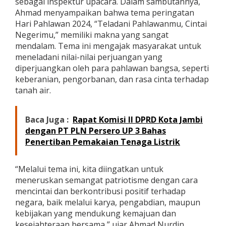
sebagai inspektur upacara. Dalam sambutannya,
a
Ahmad menyampaikan bahwa tema peringatan
P
Hari Pahlawan 2024, “Teladani Pahlawanmu, Cintai
e
r
Negerimu,” memiliki makna yang sangat
i
mendalam. Tema ini mengajak masyarakat untuk
n
meneladani nilai-nilai perjuangan yang
g
diperjuangkan oleh para pahlawan bangsa, seperti
a
keberanian, pengorbanan, dan rasa cinta terhadap
t
a
tanah air.
n
H
a
Baca Juga :
Rapat Komisi II DPRD Kota Jambi
r
dengan PT PLN Persero UP 3 Bahas
i
Penertiban Pemakaian Tenaga Listrik
P
a
h
“Melalui tema ini, kita diingatkan untuk
l
a
meneruskan semangat patriotisme dengan cara
w
mencintai dan berkontribusi positif terhadap
a
negara, baik melalui karya, pengabdian, maupun
n
kebijakan yang mendukung kemajuan dan
2
kesejahteraan bersama,” ujar Ahmad Nurdin.
0