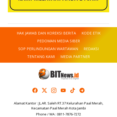
HAK JAWAB DAN KOREKSI BERITA
KODE ETIK
PEDOMAN MEDIA SIBER
SOP PERLINDUNGAN WARTAWAN
REDAKSI
TENTANG KAMI
MEDIA PARTNER
Alamat Kantor : JL.AR. Saleh RT.37 Kelurahan Paal Merah,
Kecamatan Paal Merah Kota Jambi
Phone / WA : 0811-7876-7272