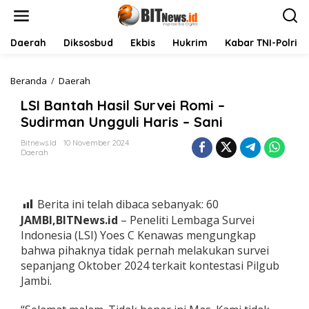
L
e
w
a
Daerah
Diksosbud
Ekbis
Hukrim
Kabar TNI-Polri
t
i
k
Beranda
/
Daerah
L
e
S
LSI Bantah Hasil Survei Romi –
k
I
o
B
Sudirman Ungguli Haris – Sani
n
a
t
n
Bitnews.id
10 November 2024
Daerah
e
t
n
a
h
H
Berita ini telah dibaca sebanyak:
60
a
s
JAMBI,BITNews.id
– Peneliti Lembaga Survei
i
Indonesia (LSI) Yoes C Kenawas mengungkap
l
bahwa pihaknya tidak pernah melakukan survei
S
sepanjang Oktober 2024 terkait kontestasi Pilgub
u
Jambi.
r
v
e