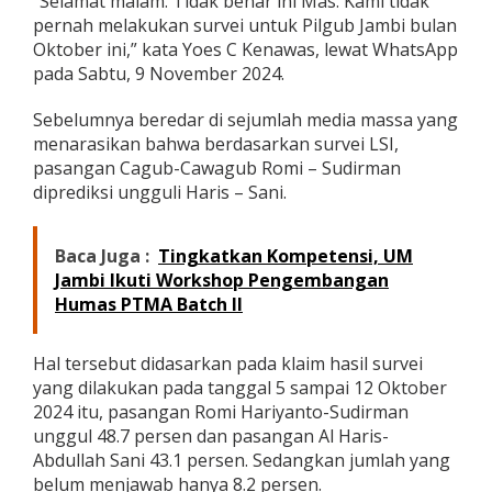
“Selamat malam. Tidak benar ini Mas. Kami tidak
i
pernah melakukan survei untuk Pilgub Jambi bulan
R
Oktober ini,” kata Yoes C Kenawas, lewat WhatsApp
o
pada Sabtu, 9 November 2024.
m
i
-
Sebelumnya beredar di sejumlah media massa yang
S
menarasikan bahwa berdasarkan survei LSI,
u
pasangan Cagub-Cawagub Romi – Sudirman
d
diprediksi ungguli Haris – Sani.
i
r
m
a
Baca Juga :
Tingkatkan Kompetensi, UM
n
Jambi Ikuti Workshop Pengembangan
U
Humas PTMA Batch II
n
g
g
Hal tersebut didasarkan pada klaim hasil survei
u
yang dilakukan pada tanggal 5 sampai 12 Oktober
l
i
2024 itu, pasangan Romi Hariyanto-Sudirman
H
unggul 48.7 persen dan pasangan Al Haris-
a
Abdullah Sani 43.1 persen. Sedangkan jumlah yang
r
belum menjawab hanya 8.2 persen.
i