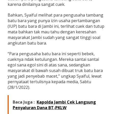
s
karena dinilainya sangat cuek.
a
h
Bahkan, Syaiful melihat para pengusaha tambang
a
batu bara yang punya izin usaha pertambangan
C
(IUP) batu bara di Jambi ini, terlihat cuek dan tutup
u
e
mata bahkan tak mau tahu dengan keresahan
k
masyarakat Jambi sudah yang sangat tinggi soal
B
angkutan batu bara.
e
b
“Para pengusaha batu bara ini seperti bebek,
e
k
cueknya ndak ketulungan. Mereka santai santai
,
egol sana egol sini di atas sana, sedangkan
M
masyarakat di bawah susah dibuat truk batu bara
a
yang jadi penyebab macet,” ungkap Syaiful, lewat
s
y
pernyataat tertulisnya kepada media, Sabtu
a
(28/1/2022).
r
a
k
Baca Juga :
Kapolda Jambi Cek Langsung
a
Penyaluran Dana BT-PKLW
t
D