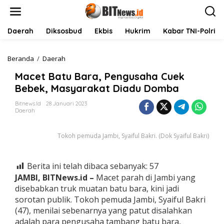
L
e
w
a
Daerah
Diksosbud
Ekbis
Hukrim
Kabar TNI-Polri
t
i
k
Beranda
/
Daerah
M
e
a
Macet Batu Bara, Pengusaha Cuek
k
c
o
e
Bebek, Masyarakat Diadu Domba
n
t
t
B
Bitnews.id
28 Januari 2023
Daerah
e
a
n
t
u
Tokoh pemuda Jambi, Syaiful Bakri. (Dok Syaiful Bakri)
B
a
r
Berita ini telah dibaca sebanyak:
57
a
,
JAMBI, BITNews.id –
Macet parah di Jambi yang
P
disebabkan truk muatan batu bara, kini jadi
e
sorotan publik. Tokoh pemuda Jambi, Syaiful Bakri
n
(47), menilai sebenarnya yang patut disalahkan
g
adalah para pengusaha tambang batu bara,
u