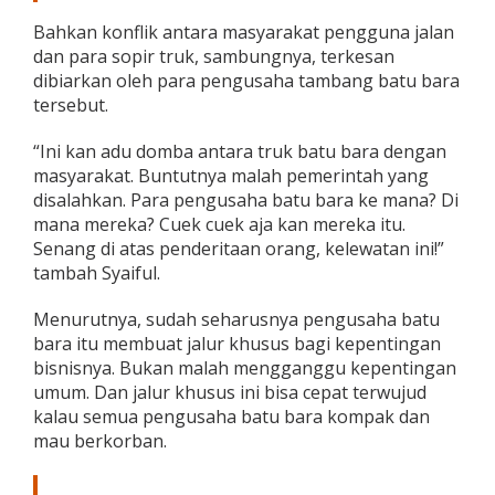
i
Bahkan konflik antara masyarakat pengguna jalan
a
dan para sopir truk, sambungnya, terkesan
d
u
dibiarkan oleh para pengusaha tambang batu bara
D
tersebut.
o
m
“Ini kan adu domba antara truk batu bara dengan
b
masyarakat. Buntutnya malah pemerintah yang
a
disalahkan. Para pengusaha batu bara ke mana? Di
mana mereka? Cuek cuek aja kan mereka itu.
Senang di atas penderitaan orang, kelewatan ini!”
tambah Syaiful.
Menurutnya, sudah seharusnya pengusaha batu
bara itu membuat jalur khusus bagi kepentingan
bisnisnya. Bukan malah mengganggu kepentingan
umum. Dan jalur khusus ini bisa cepat terwujud
kalau semua pengusaha batu bara kompak dan
mau berkorban.