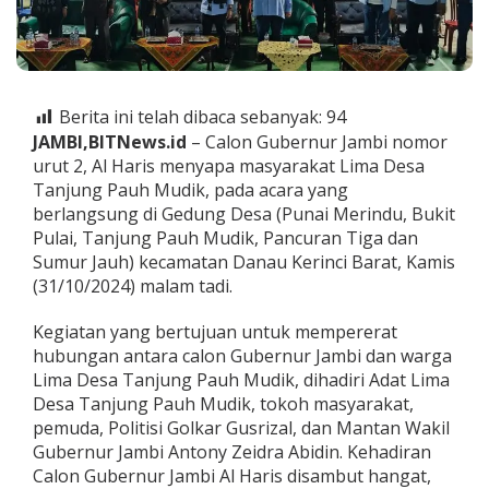
a
n
j
u
n
g
Berita ini telah dibaca sebanyak:
94
P
JAMBI,BITNews.id
– Calon Gubernur Jambi nomor
a
urut 2, Al Haris menyapa masyarakat Lima Desa
u
Tanjung Pauh Mudik, pada acara yang
h
M
berlangsung di Gedung Desa (Punai Merindu, Bukit
u
Pulai, Tanjung Pauh Mudik, Pancuran Tiga dan
d
Sumur Jauh) kecamatan Danau Kerinci Barat, Kamis
i
(31/10/2024) malam tadi.
k
,
N
Kegiatan yang bertujuan untuk mempererat
y
hubungan antara calon Gubernur Jambi dan warga
a
Lima Desa Tanjung Pauh Mudik, dihadiri Adat Lima
t
Desa Tanjung Pauh Mudik, tokoh masyarakat,
a
k
pemuda, Politisi Golkar Gusrizal, dan Mantan Wakil
a
Gubernur Jambi Antony Zeidra Abidin. Kehadiran
n
Calon Gubernur Jambi Al Haris disambut hangat,
D