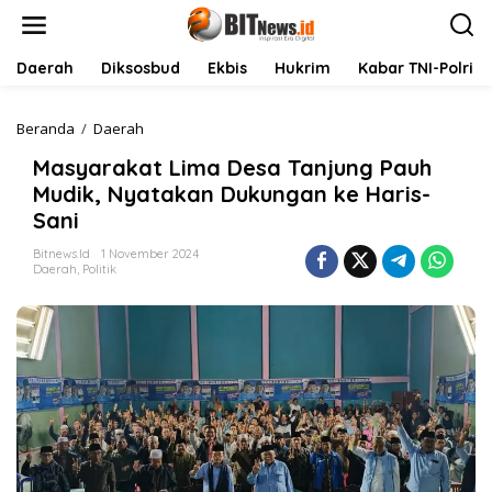
L
e
w
a
Daerah
Diksosbud
Ekbis
Hukrim
Kabar TNI-Polri
t
i
k
Beranda
/
Daerah
M
e
a
Masyarakat Lima Desa Tanjung Pauh
k
s
o
y
Mudik, Nyatakan Dukungan ke Haris-
n
a
Sani
t
r
e
a
Bitnews.id
1 November 2024
n
k
Daerah
,
Politik
a
t
L
i
m
a
D
e
s
a
T