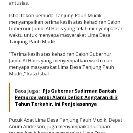
antusias.
u
k
u
Isbal tokoh pemuda Tanjung Pauh Mudik
n
menyampaikan terima kasih atas kehadiran Calon
g
Gubernur Jambi Al Haris yang telah menyempatkan
a
waktu untuk menyapa masyarakat Lima Desa
n
Tanjung Pauh Mudik.
k
e
H
“Terima kasih atas kehadiran Calon Gubernur
a
Jambi Al Haris yang menyempatkan waktu dan
r
menyapa masyarakat Lima Desa Tanjung Pauh
i
Mudik,” kata Isbal.
s
-
S
a
Baca Juga :
Pjs Gubernur Sudirman Bantah
n
Pemprov Jambi Alami Defisit Anggaran di 3
i
Tahun Terkahir, Ini Penjelasannya
Pucuk Adat Lima Desa Tanjung Pauh Mudik, Depati
Anum Anderson, juga menyampaikan ucapan
terima kasih kepada masyarakat Lima Desa