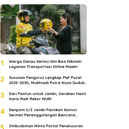
1
Warga Danau Kerinci Kini Bisa Nikmati
Layanan Transportasi Online Maxim
2
Susunan Pengurus Lengkap PWI Pusat
2025-2030, Mukhtadi Putra Nusa Duduki
Jabatan Strategis
3
Dari Pantun untuk Jambi, Gerakan Hesti
Haris Raih Rekor MURI
4
Denpom II/2 Jambi Pastikan Konvoi
Sermat Penanggulangan Bencana
Sumatera Melaju Aman
5
Ombudsman Minta Portal Penelusuran