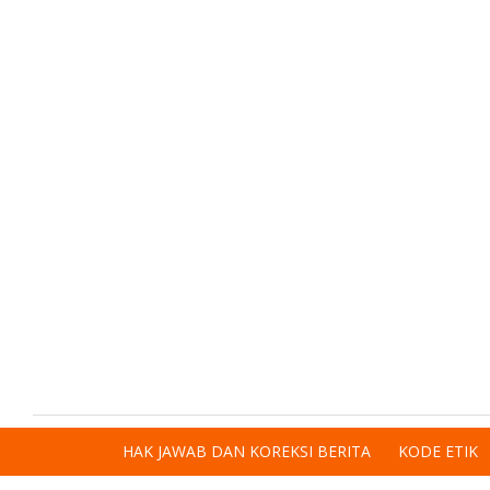
HAK JAWAB DAN KOREKSI BERITA
KODE ETIK