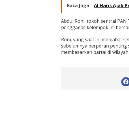
i
Baca Juga :
Al Haris Ajak 
-
M
u
Abdul Roni, tokoh sentral PAN 
s
penggagas kelompok ini bers
l
i
m
Roni, yang saat ini menjabat s
i
sebelumnya berperan penting s
n
membesarkan partai di wilayah 
T
a
n
j
a