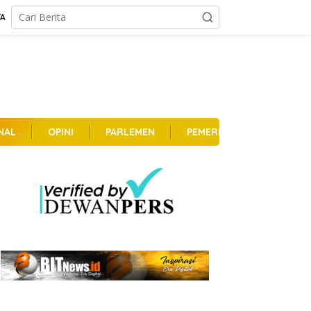
TA
NAL
OPINI
PARLEMEN
PEMERINTAHAN
PER