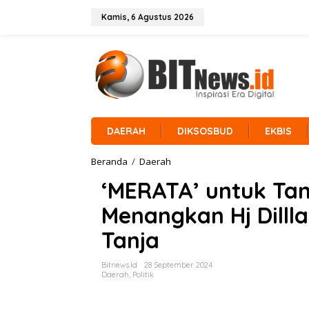
L
e
Kamis, 6 Agustus 2026
w
a
t
i
k
e
k
o
n
DAERAH
DIKSOSBUD
EKBIS
t
e
Beranda
/
Daerah
'
n
M
‘MERATA’ untuk Tan
E
R
Menangkan Hj Dilll
A
T
Tanja
A
'
u
Bitnews.id
28 September 2024
n
Daerah
,
Politik
t
u