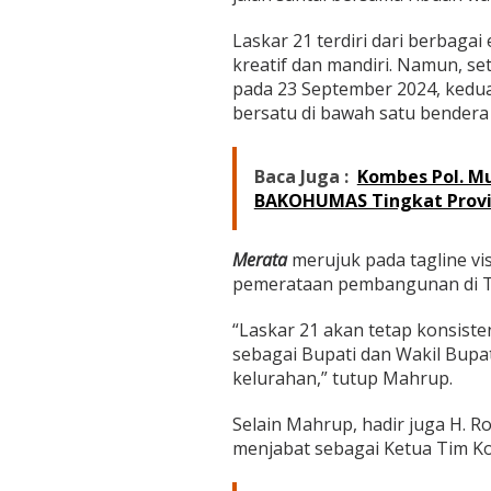
n
a
Laskar 21 terdiri dari berbaga
n
kreatif dan mandiri. Namun, 
g
k
pada 23 September 2024, ked
a
bersatu di bawah satu bendera
n
H
j
Baca Juga :
Kombes Pol. Mu
D
BAKOHUMAS Tingkat Provi
i
l
l
Merata
merujuk pada tagline vi
l
a
pemerataan pembangunan di T
h
H
“Laskar 21 akan tetap konsist
i
sebagai Bupati dan Wakil Bupat
k
kelurahan,” tutup Mahrup.
m
a
h
Selain Mahrup, hadir juga H. R
S
menjabat sebagai Ketua Tim Ko
a
r