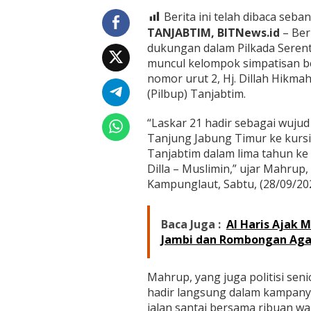
k
T
Berita ini telah dibaca seban
a
TANJABTIM, BITNews.id
– Ber
n
dukungan dalam Pilkada Serent
j
muncul kelompok simpatisan 
a
b
nomor urut 2, Hj. Dillah Hikma
t
(Pilbup) Tanjabtim.
i
m
“Laskar 21 hadir sebagai wuju
,
Tanjung Jabung Timur ke kur
L
a
Tanjabtim dalam lima tahun k
s
Dilla – Muslimin,” ujar Mahrup
k
Kampunglaut, Sabtu, (28/09/202
a
r
2
Baca Juga :
Al Haris Ajak 
1
Jambi dan Rombongan Ag
S
i
a
Mahrup, yang juga politisi se
p
M
hadir langsung dalam kampanye
e
jalan santai bersama ribuan wa