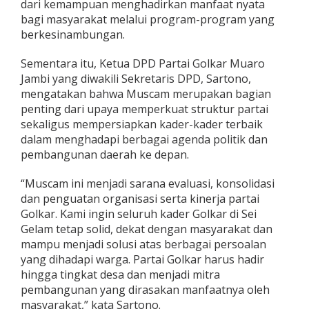
dari kemampuan menghadirkan manfaat nyata
A
bagi masyarakat melalui program-program yang
s
berkesinambungan.
p
i
r
Sementara itu, Ketua DPD Partai Golkar Muaro
a
Jambi yang diwakili Sekretaris DPD, Sartono,
s
mengatakan bahwa Muscam merupakan bagian
i
penting dari upaya memperkuat struktur partai
H
sekaligus mempersiapkan kader-kader terbaik
i
n
dalam menghadapi berbagai agenda politik dan
g
pembangunan daerah ke depan.
g
a
“Muscam ini menjadi sarana evaluasi, konsolidasi
P
dan penguatan organisasi serta kinerja partai
e
l
Golkar. Kami ingin seluruh kader Golkar di Sei
o
Gelam tetap solid, dekat dengan masyarakat dan
s
mampu menjadi solusi atas berbagai persoalan
o
yang dihadapi warga. Partai Golkar harus hadir
k
D
hingga tingkat desa dan menjadi mitra
e
pembangunan yang dirasakan manfaatnya oleh
s
masyarakat,” kata Sartono.