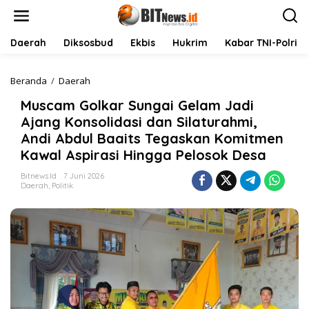
L
e
w
a
Daerah
Diksosbud
Ekbis
Hukrim
Kabar TNI-Polri
t
i
k
Beranda
/
Daerah
M
e
u
Muscam Golkar Sungai Gelam Jadi
k
s
o
c
Ajang Konsolidasi dan Silaturahmi,
n
a
Andi Abdul Baaits Tegaskan Komitmen
t
m
Kawal Aspirasi Hingga Pelosok Desa
e
G
n
o
Bitnews.id
7 Juni 2026
l
Daerah
,
Politik
k
a
r
S
u
n
g
a
i
G