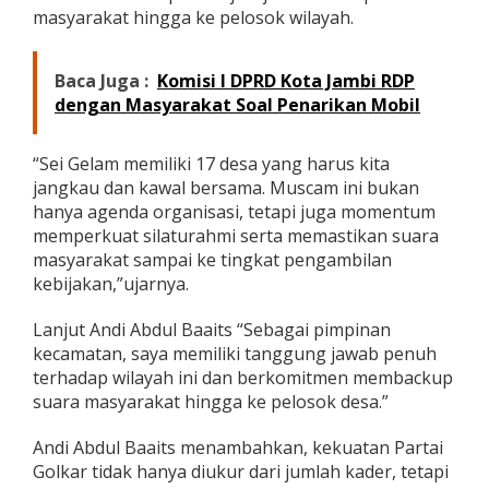
masyarakat hingga ke pelosok wilayah.
a
i
t
s
Baca Juga :
Komisi I DPRD Kota Jambi RDP
T
dengan Masyarakat Soal Penarikan Mobil
e
g
a
“Sei Gelam memiliki 17 desa yang harus kita
s
jangkau dan kawal bersama. Muscam ini bukan
k
hanya agenda organisasi, tetapi juga momentum
a
n
memperkuat silaturahmi serta memastikan suara
K
masyarakat sampai ke tingkat pengambilan
o
kebijakan,”ujarnya.
m
i
Lanjut Andi Abdul Baaits “Sebagai pimpinan
t
m
kecamatan, saya memiliki tanggung jawab penuh
e
terhadap wilayah ini dan berkomitmen membackup
n
suara masyarakat hingga ke pelosok desa.”
K
a
Andi Abdul Baaits menambahkan, kekuatan Partai
w
a
Golkar tidak hanya diukur dari jumlah kader, tetapi
l