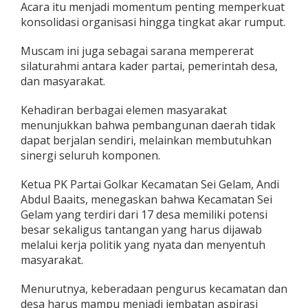
Acara itu menjadi momentum penting memperkuat
a
konsolidasi organisasi hingga tingkat akar rumput.
n
S
i
Muscam ini juga sebagai sarana mempererat
l
silaturahmi antara kader partai, pemerintah desa,
a
dan masyarakat.
t
u
r
Kehadiran berbagai elemen masyarakat
a
menunjukkan bahwa pembangunan daerah tidak
h
dapat berjalan sendiri, melainkan membutuhkan
m
sinergi seluruh komponen.
i
,
A
Ketua PK Partai Golkar Kecamatan Sei Gelam, Andi
n
Abdul Baaits, menegaskan bahwa Kecamatan Sei
d
Gelam yang terdiri dari 17 desa memiliki potensi
i
besar sekaligus tantangan yang harus dijawab
A
melalui kerja politik yang nyata dan menyentuh
b
d
masyarakat.
u
l
Menurutnya, keberadaan pengurus kecamatan dan
B
desa harus mampu menjadi jembatan aspirasi
a