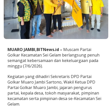
e
l
a
m
J
a
d
i
A
j
a
MUARO JAMBI,BITNews.id –
Muscam Partai
n
Golkar Kecamatan Sei Gelam berlangsung penuh
g
semangat kebersamaan dan kekeluargaan pada
K
minggu (7/6/2026).
o
n
s
Kegiatan yang dihadiri Sekretaris DPD Partai
o
Golkar Muaro Jambi Sartono, Wakil Ketua DPD
l
Partai Golkar Muaro Jambi, jajaran pengurus
i
partai, kepala desa, tokoh masyarakat, pimpinan
d
a
kecamatan serta pimpinan desa se-Kecamatan Sei
s
Gelam.
i
d