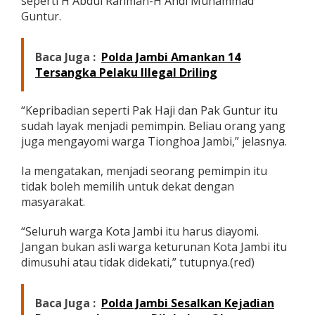
seperti H Abdul Rahman-H Andi Muhammad
n
Guntur.
T
i
o
Baca Juga :
Polda Jambi Amankan 14
n
Tersangka Pelaku Illegal Driling
g
h
o
“Kepribadian seperti Pak Haji dan Pak Guntur itu
a
J
sudah layak menjadi pemimpin. Beliau orang yang
a
juga mengayomi warga Tionghoa Jambi,” jelasnya.
m
b
Ia mengatakan, menjadi seorang pemimpin itu
i
tidak boleh memilih untuk dekat dengan
masyarakat.
“Seluruh warga Kota Jambi itu harus diayomi.
Jangan bukan asli warga keturunan Kota Jambi itu
dimusuhi atau tidak didekati,” tutupnya.(red)
Baca Juga :
Polda Jambi Sesalkan Kejadian