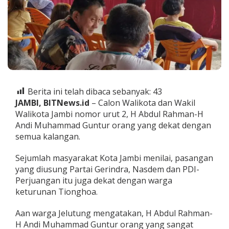
k
o
H
A
b
d
u
l
R
a
Berita ini telah dibaca sebanyak:
43
h
JAMBI, BITNews.id
– Calon Walikota dan Wakil
m
Walikota Jambi nomor urut 2, H Abdul Rahman-H
a
Andi Muhammad Guntur orang yang dekat dengan
n
-
semua kalangan.
A
n
Sejumlah masyarakat Kota Jambi menilai, pasangan
d
yang diusung Partai Gerindra, Nasdem dan PDI-
i
Perjuangan itu juga dekat dengan warga
M
G
keturunan Tionghoa.
u
n
Aan warga Jelutung mengatakan, H Abdul Rahman-
t
H Andi Muhammad Guntur orang yang sangat
u