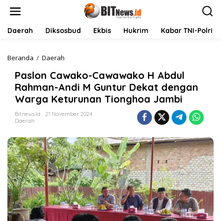
L
e
w
a
Daerah
Diksosbud
Ekbis
Hukrim
Kabar TNI-Polri
t
i
k
Beranda
/
Daerah
P
e
a
Paslon Cawako-Cawawako H Abdul
k
s
o
l
Rahman-Andi M Guntur Dekat dengan
n
o
Warga Keturunan Tionghoa Jambi
t
n
e
C
Bitnews.id
21 November 2024
n
a
Daerah
w
a
k
o
-
C
a
w
a
w
a