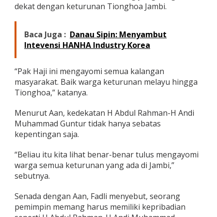
dekat dengan keturunan Tionghoa Jambi.
r
D
e
k
Baca Juga :
Danau Sipin: Menyambut
a
Intevensi HANHA Industry Korea
t
d
e
“Pak Haji ini mengayomi semua kalangan
n
masyarakat. Baik warga keturunan melayu hingga
g
Tionghoa,” katanya.
a
n
W
Menurut Aan, kedekatan H Abdul Rahman-H Andi
a
Muhammad Guntur tidak hanya sebatas
r
kepentingan saja.
g
a
“Beliau itu kita lihat benar-benar tulus mengayomi
K
e
warga semua keturunan yang ada di Jambi,”
t
sebutnya.
u
r
Senada dengan Aan, Fadli menyebut, seorang
u
pemimpin memang harus memiliki kepribadian
n
a