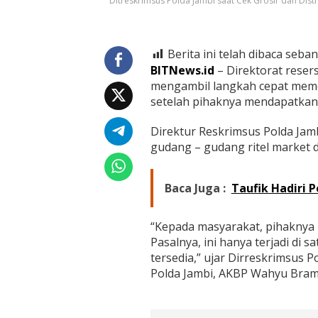
Ditreskrimsus Polda Jambi saat Cek Grosir dan Distr
M
i
n
y
Berita ini telah dibaca seban
a
k
BITNews.id
– Direktorat reser
G
mengambil langkah cepat meme
o
setelah pihaknya mendapatkan k
r
e
n
Direktur Reskrimsus Polda Jam
g
gudang – gudang ritel market d
A
m
a
Baca Juga :
Taufik Hadiri
n
,
D
“Kepada masyarakat, pihaknya
i
Pasalnya, ini hanya terjadi di s
t
tersedia,” ujar Dirreskrimsus P
r
e
Polda Jambi, AKBP Wahyu Bram,
s
k
r