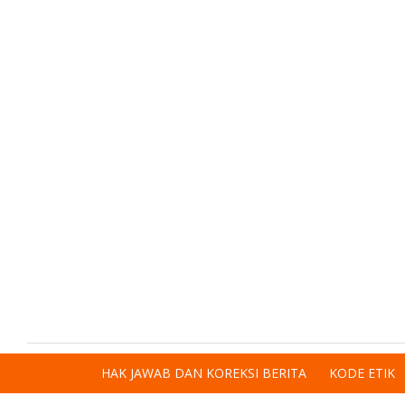
HAK JAWAB DAN KOREKSI BERITA
KODE ETIK