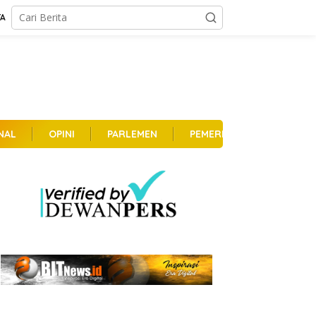
TA
NAL
OPINI
PARLEMEN
PEMERINTAHAN
PER