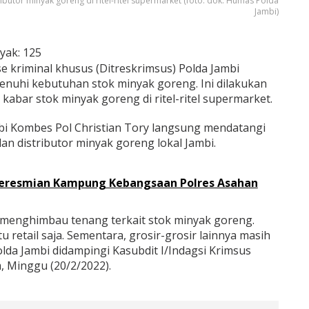
ibutor minyak goreng di ritel-ritel supermarket (foto: dok. Humas Polda
Jambi)
yak:
125
se kriminal khusus (Ditreskrimsus) Polda Jambi
nuhi kebutuhan stok minyak goreng. Ini dilakukan
abar stok minyak goreng di ritel-ritel supermarket.
bi Kombes Pol Christian Tory langsung mendatangi
an distributor minyak goreng lokal Jambi.
 Peresmian Kampung Kebangsaan Polres Asahan
 menghimbau tenang terkait stok minyak goreng.
atu retail saja. Sementara, grosir-grosir lainnya masih
olda Jambi didampingi Kasubdit I/Indagsi Krimsus
 Minggu (20/2/2022).