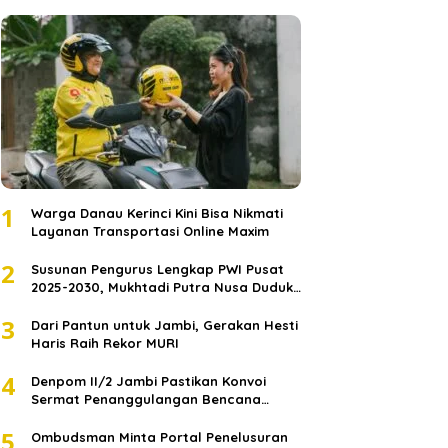
1
Warga Danau Kerinci Kini Bisa Nikmati
Layanan Transportasi Online Maxim
2
Susunan Pengurus Lengkap PWI Pusat
2025-2030, Mukhtadi Putra Nusa Duduki
Jabatan Strategis
3
Dari Pantun untuk Jambi, Gerakan Hesti
Haris Raih Rekor MURI
4
Denpom II/2 Jambi Pastikan Konvoi
Sermat Penanggulangan Bencana
Sumatera Melaju Aman
5
Ombudsman Minta Portal Penelusuran