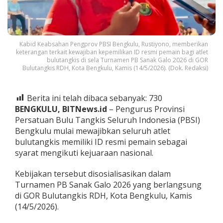
n
A
t
l
e
Kabid Keabsahan Pengprov PBSI Bengkulu, Rustiyono, memberikan
t
keterangan terkait kewajiban kepemilikan ID resmi pemain bagi atlet
B
bulutangkis di sela Turnamen PB Sanak Galo 2026 di GOR
Bulutangkis RDH, Kota Bengkulu, Kamis (14/5/2026). (Dok. Redaksi)
u
l
u
t
Berita ini telah dibaca sebanyak:
730
a
BENGKULU, BITNews.id
– Pengurus Provinsi
n
Persatuan Bulu Tangkis Seluruh Indonesia (PBSI)
g
Bengkulu mulai mewajibkan seluruh atlet
k
i
bulutangkis memiliki ID resmi pemain sebagai
s
syarat mengikuti kejuaraan nasional.
M
i
Kebijakan tersebut disosialisasikan dalam
l
Turnamen PB Sanak Galo 2026 yang berlangsung
i
k
di GOR Bulutangkis RDH, Kota Bengkulu, Kamis
i
(14/5/2026).
I
D