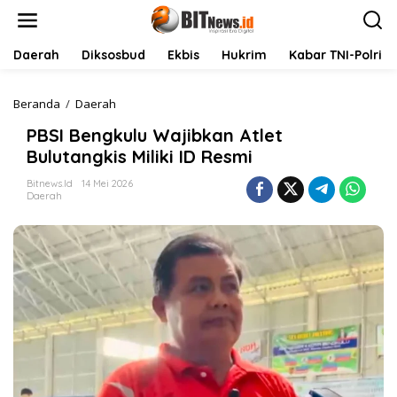
L
e
w
a
Daerah
Diksosbud
Ekbis
Hukrim
Kabar TNI-Polri
t
i
k
Beranda
/
Daerah
P
e
B
PBSI Bengkulu Wajibkan Atlet
k
S
o
I
Bulutangkis Miliki ID Resmi
n
B
t
e
Bitnews.id
14 Mei 2026
Daerah
e
n
n
g
k
u
l
u
W
a
j
i
b
k
a