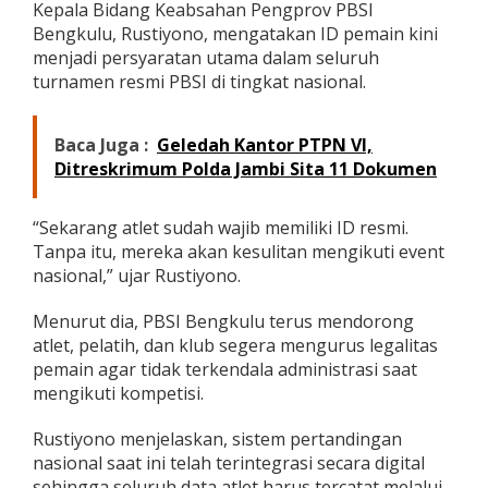
Kepala Bidang Keabsahan Pengprov PBSI
R
Bengkulu, Rustiyono, mengatakan ID pemain kini
e
s
menjadi persyaratan utama dalam seluruh
m
turnamen resmi PBSI di tingkat nasional.
i
Baca Juga :
Geledah Kantor PTPN VI,
Ditreskrimum Polda Jambi Sita 11 Dokumen
“Sekarang atlet sudah wajib memiliki ID resmi.
Tanpa itu, mereka akan kesulitan mengikuti event
nasional,” ujar Rustiyono.
Menurut dia, PBSI Bengkulu terus mendorong
atlet, pelatih, dan klub segera mengurus legalitas
pemain agar tidak terkendala administrasi saat
mengikuti kompetisi.
Rustiyono menjelaskan, sistem pertandingan
nasional saat ini telah terintegrasi secara digital
sehingga seluruh data atlet harus tercatat melalui