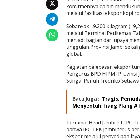
k
komitmennya dalam mendukun
s
melalui fasilitasi ekspor kopi r
p
o
r
Sebanyak 19.200 kilogram (19,
K
melalui Terminal Petikemas Ta
o
menjadi bagian dari upaya mem
p
unggulan Provinsi Jambi sekal
i
K
global.
e
r
Kegiatan pelepasan ekspor turu
i
Pengurus BPD HIPMI Provinsi J
n
Sungai Penuh Fredriko Setiawan
c
i
k
e
Baca Juga :
Tragis, Pemuda
M
Menyentuh Tiang Plang A
e
s
i
Terminal Head Jambi PT IPC Te
r
bahwa IPC TPK Jambi terus be
ekspor melalui penyediaan lay