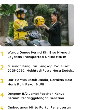
1
Warga Danau Kerinci Kini Bisa Nikmati
Layanan Transportasi Online Maxim
2
Susunan Pengurus Lengkap PWI Pusat
2025-2030, Mukhtadi Putra Nusa Duduki
Jabatan Strategis
3
Dari Pantun untuk Jambi, Gerakan Hesti
Haris Raih Rekor MURI
4
Denpom II/2 Jambi Pastikan Konvoi
Sermat Penanggulangan Bencana
Sumatera Melaju Aman
5
Ombudsman Minta Portal Penelusuran