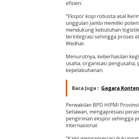
efisien.
“Ekspor kopi robusta asal Keri
unggulan Jambi memiliki potensi
mendukung kebutuhan logistik 
terintegrasi sehingga proses ek
Wedhar.
Menurutnya, keberhasilan kegia
usaha, organisasi pengusaha, p
kepelabuhanan.
Baca Juga :
Gagara Konten R
Perwakilan BPD HIPMI Provinsi 
Setiawan, mengapresiasi peran 
pengiriman ekspor sehingga pr
internasional.
“Kami mengapresiasi dukungan 