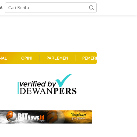
TA
NAL
OPINI
PARLEMEN
PEMERINTAHAN
PER