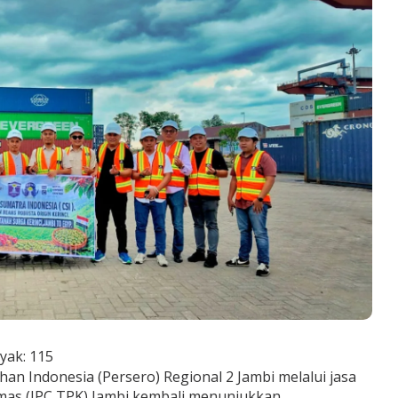
yak:
115
an Indonesia (Persero) Regional 2 Jambi melalui jasa
mas (IPC TPK) Jambi kembali menunjukkan