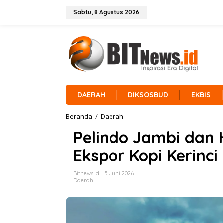
L
e
Sabtu, 8 Agustus 2026
w
a
t
i
k
e
k
o
n
DAERAH
DIKSOSBUD
EKBIS
t
e
Beranda
/
Daerah
P
n
e
Pelindo Jambi dan 
l
i
Ekspor Kopi Kerinci
n
d
o
Bitnews.id
5 Juni 2026
J
Daerah
a
m
b
i