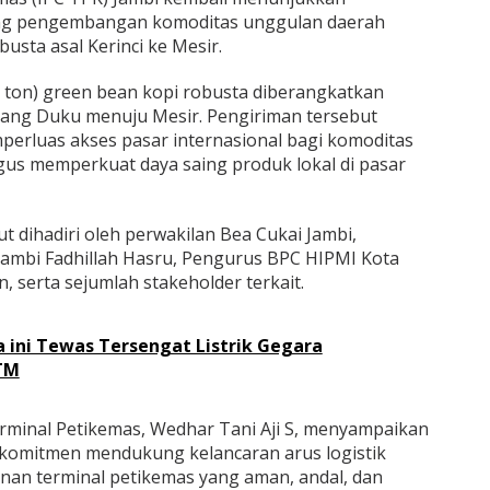
g pengembangan komoditas unggulan daerah
obusta asal Kerinci ke Mesir.
2 ton) green bean kopi robusta diberangkatkan
lang Duku menuju Mesir. Pengiriman tersebut
perluas akses pasar internasional bagi komoditas
igus memperkuat daya saing produk lokal di pasar
t dihadiri oleh perwakilan Bea Cukai Jambi,
ambi Fadhillah Hasru, Pengurus BPC HIPMI Kota
, serta sejumlah stakeholder terkait.
 ini Tewas Tersengat Listrik Gegara
TM
rminal Petikemas, Wedhar Tani Aji S, menyampaikan
rkomitmen mendukung kelancaran arus logistik
anan terminal petikemas yang aman, andal, dan