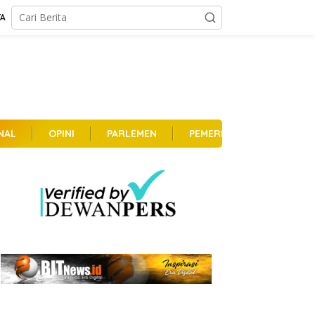
TA
NAL
OPINI
PARLEMEN
PEMERINTAHAN
PER