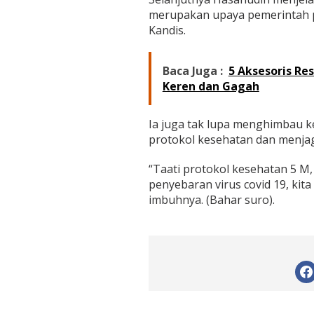
u
merupakan upaya pemerintah 
n
2
Kandis.
0
2
1
Baca Juga :
5 Aksesoris Re
K
Keren dan Gagah
e
p
a
Ia juga tak lupa menghimbau 
d
protokol kesehatan dan menjag
a
8
2
“Taati protokol kesehatan 5 M
K
penyebaran virus covid 19, kit
K
imbuhnya. (Bahar suro).