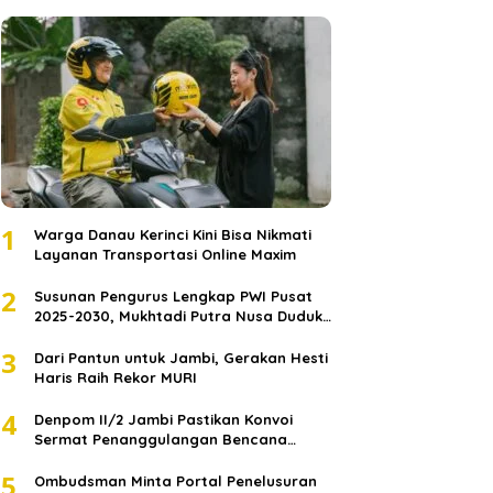
1
Warga Danau Kerinci Kini Bisa Nikmati
Layanan Transportasi Online Maxim
2
Susunan Pengurus Lengkap PWI Pusat
2025-2030, Mukhtadi Putra Nusa Duduki
Jabatan Strategis
3
Dari Pantun untuk Jambi, Gerakan Hesti
Haris Raih Rekor MURI
4
Denpom II/2 Jambi Pastikan Konvoi
Sermat Penanggulangan Bencana
Sumatera Melaju Aman
5
Ombudsman Minta Portal Penelusuran