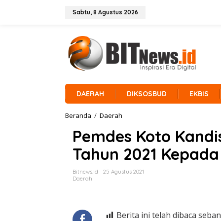
L
e
Sabtu, 8 Agustus 2026
w
a
t
i
k
e
k
o
n
DAERAH
DIKSOSBUD
EKBIS
t
e
Beranda
/
Daerah
P
n
e
Pemdes Koto Kandis
m
d
Tahun 2021 Kepada
e
s
K
Bitnews.id
25 Agustus 2021
o
Daerah
t
o
K
a
Berita ini telah dibaca seban