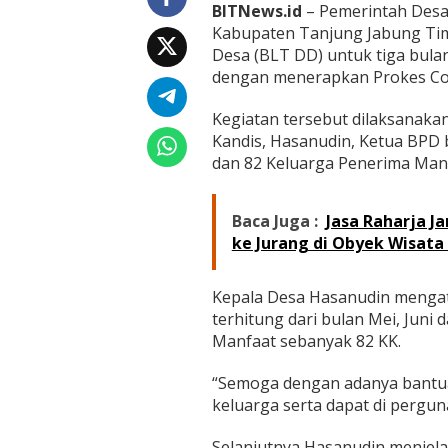
n
BITNews.id
– Pemerintah Desa
d
Kabupaten Tanjung Jabung Tim
i
Desa (BLT DD) untuk tiga bulan,
s
D
dengan menerapkan Prokes Covi
i
s
Kegiatan tersebut dilaksanakan
t
Kandis, Hasanudin, Ketua BPD 
r
dan 82 Keluarga Penerima Man
i
b
u
s
Baca Juga :
Jasa Raharja J
i
ke Jurang di Obyek Wisata
k
a
n
Kepala Desa Hasanudin mengata
B
terhitung dari bulan Mei, Juni 
L
Manfaat sebanyak 82 KK.
T
D
D
“Semoga dengan adanya bantu
T
keluarga serta dapat di pergun
a
h
Selanjutnya Hasanudin menjel