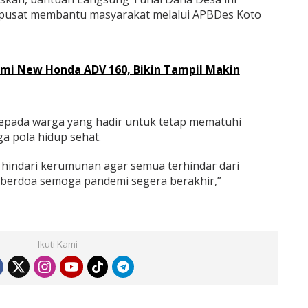
pusat membantu masyarakat melalui APBDes Koto
smi New Honda ADV 160, Bikin Tampil Makin
kepada warga yang hadir untuk tetap mematuhi
a pola hidup sehat.
, hindari kerumunan agar semua terhindar dari
a berdoa semoga pandemi segera berakhir,”
Ikuti Kami