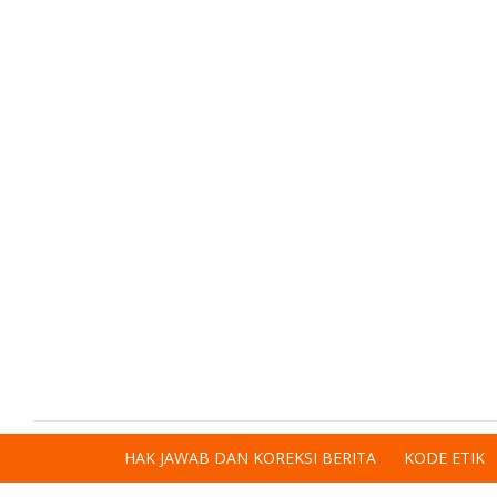
HAK JAWAB DAN KOREKSI BERITA
KODE ETIK