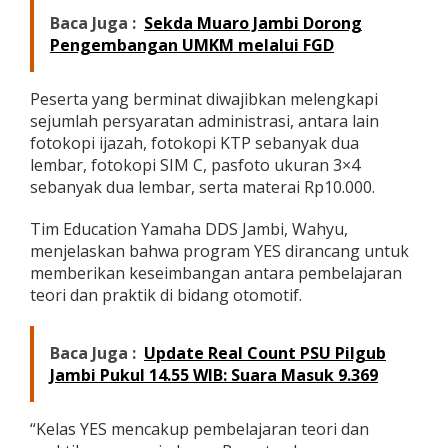
T
Baca Juga :
Sekda Muaro Jambi Dorong
a
Pengembangan UMKM melalui FGD
h
u
n
Peserta yang berminat diwajibkan melengkapi
2
sejumlah persyaratan administrasi, antara lain
0
2
fotokopi ijazah, fotokopi KTP sebanyak dua
6
lembar, fotokopi SIM C, pasfoto ukuran 3×4
K
sebanyak dua lembar, serta materai Rp10.000.
e
m
Tim Education Yamaha DDS Jambi, Wahyu,
b
a
menjelaskan bahwa program YES dirancang untuk
l
memberikan keseimbangan antara pembelajaran
i
teori dan praktik di bidang otomotif.
D
i
b
Baca Juga :
Update Real Count PSU Pilgub
u
Jambi Pukul 14.55 WIB: Suara Masuk 9.369
k
a
“Kelas YES mencakup pembelajaran teori dan