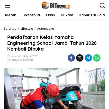
L
e
w
a
Daerah
Diksosbud
Ekbis
Hukrim
Kabar TNI-Polri
t
i
k
Beranda
/
Lifestyle
/
Automotive
P
e
e
Pendaftaran Kelas Yamaha
k
n
o
d
Engineering School Jambi Tahun 2026
n
a
Kembali Dibuka
t
f
e
t
Bitnews.id
14 April 2026
n
a
Automotive
,
Daerah
r
a
n
K
e
l
a
s
Y
a
m