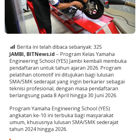
a
h
a
E
n
g
i
n
Berita ini telah dibaca sebanyak:
325
e
JAMBI, BITNews.id
– Program Kelas Yamaha
e
r
Engineering School (YES) Jambi kembali membuka
i
pendaftaran untuk tahun ajaran 2026. Program
n
pelatihan otomotif ini ditujukan bagi lulusan
g
SMA/SMK sederajat yang ingin berkarier sebagai
S
teknisi profesional, dengan masa pendaftaran
c
h
berlangsung pada 8 April hingga 30 Juni 2026.
o
o
Program Yamaha Engineering School (YES)
l
angkatan ke-10 ini terbuka bagi masyarakat
J
umum, khususnya lulusan SMA/SMK sederajat
a
m
tahun 2024 hingga 2026.
b
i