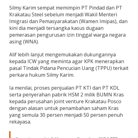
r
Silmy Karim sempat memimpin PT Pindad dan PT
a
Krakatau Steel sebelum menjadi Wakil Menteri
S
Imigrasi dan Pemasyarakatan (Wamen Imipas), dan
i
l
kini dia menjadi tersangka kasus dugaan
m
pemerasan pengurusan izin tinggal warga negara
y
asing (WNA).
K
a
Alif lebih lanjut mengemukakan dukungannya
r
i
kepada ICW yang meminta agar KPK menerapkan
m
pasal Tindak Pidana Pencucian Uang (TPPU) terkait
perkara hukum Silmy Karim.
Ia menilai, proses penjualan PT KTI dan PT KDL
serta penyerahan pabrik HSM 2 milik BUMN Kras
kepada perusahan joint venture Krakatau Posco
dengan alasan untuk penambahan saham Kras
yang semula 30 persen menjadi 50 persen penuh
rekayasa.