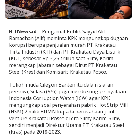
K
P
K
U
s
BITNews.id –
Pengamat Publik Sayyid Alif
u
t
Ramadhan (Alif) meminta KPK mengungkap dugaan
D
korupsi berupa penjualan murah PT Krakatau
u
Tirta Industri (KTI) dan PT Krakatau Daya Listrik
g
(KDL) sebesar Rp 3,25 triliun saat Silmy Karim
a
a
merangkap jabatan sebagai Dirut PT Krakatau
n
Steel (Kras) dan Komisaris Krakatau Posco.
K
o
Tokoh muda Cilegon Banten itu dalam siaran
r
persnya, Selasa (9/6), juga mendukung pernyataan
u
p
Indonesia Corruption Watch (ICW) agar KPK
s
mengungkap soal penyerahan pabrik Hot Strip Mill
i
(HSM) 2 milik BUMN kepada perusahaan joint
d
venture Krakatau Posco di era Silmy Karim. Silmy
i
sendiri menjadi Direktur Utama PT Krakatau Steel
K
S
(Kras) pada 2018‑2023.
E