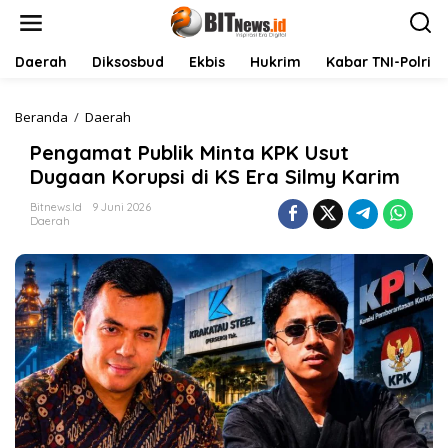
L
e
w
a
Daerah
Diksosbud
Ekbis
Hukrim
Kabar TNI-Polri
t
i
k
Beranda
/
Daerah
P
e
e
Pengamat Publik Minta KPK Usut
k
n
o
g
Dugaan Korupsi di KS Era Silmy Karim
n
a
t
m
Bitnews.id
9 Juni 2026
Daerah
e
a
n
t
P
u
b
l
i
k
M
i
n
t
a