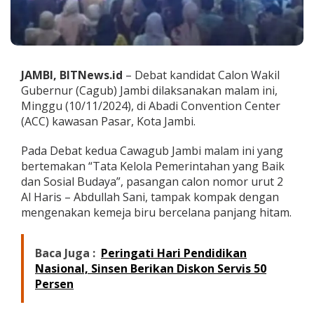
,
A
b
d
u
l
JAMBI, BITNews.id
– Debat kandidat Calon Wakil
l
Gubernur (Cagub) Jambi dilaksanakan malam ini,
a
Minggu (10/11/2024), di Abadi Convention Center
h
(ACC) kawasan Pasar, Kota Jambi.
S
a
n
Pada Debat kedua Cawagub Jambi malam ini yang
i
bertemakan “Tata Kelola Pemerintahan yang Baik
S
dan Sosial Budaya”, pasangan calon nomor urut 2
a
Al Haris – Abdullah Sani, tampak kompak dengan
n
t
mengenakan kemeja biru bercelana panjang hitam.
a
i
d
Baca Juga :
Peringati Hari Pendidikan
a
Nasional, Sinsen Berikan Diskon Servis 50
n
Persen
P
a
s