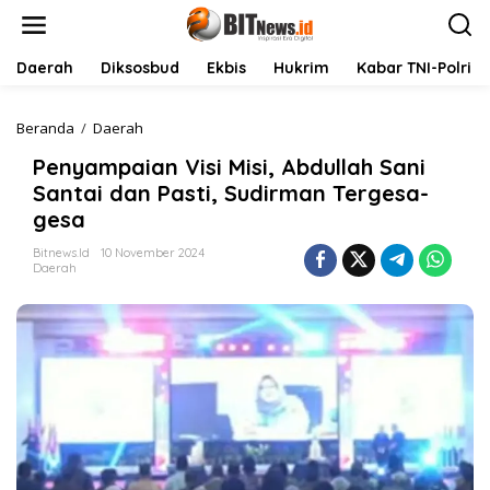
L
e
w
a
Daerah
Diksosbud
Ekbis
Hukrim
Kabar TNI-Polri
t
i
k
Beranda
/
Daerah
P
e
e
Penyampaian Visi Misi, Abdullah Sani
k
n
o
y
Santai dan Pasti, Sudirman Tergesa-
n
a
gesa
t
m
e
p
Bitnews.id
10 November 2024
n
a
Daerah
i
a
n
V
i
s
i
M
i
s
i