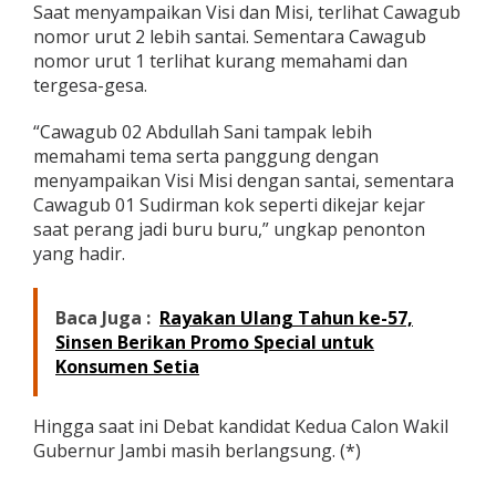
Saat menyampaikan Visi dan Misi, terlihat Cawagub
t
i
nomor urut 2 lebih santai. Sementara Cawagub
,
nomor urut 1 terlihat kurang memahami dan
S
tergesa-gesa.
u
d
“Cawagub 02 Abdullah Sani tampak lebih
i
r
memahami tema serta panggung dengan
m
menyampaikan Visi Misi dengan santai, sementara
a
Cawagub 01 Sudirman kok seperti dikejar kejar
n
saat perang jadi buru buru,” ungkap penonton
T
yang hadir.
e
r
g
e
Baca Juga :
Rayakan Ulang Tahun ke-57,
s
Sinsen Berikan Promo Special untuk
a
Konsumen Setia
-
g
e
Hingga saat ini Debat kandidat Kedua Calon Wakil
s
Gubernur Jambi masih berlangsung. (*)
a