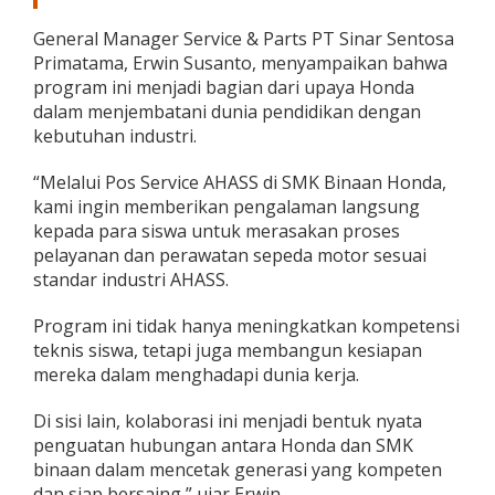
S
M
General Manager Service & Parts PT Sinar Sentosa
K
Primatama, Erwin Susanto, menyampaikan bahwa
B
program ini menjadi bagian dari upaya Honda
i
dalam menjembatani dunia pendidikan dengan
n
kebutuhan industri.
a
a
n
“Melalui Pos Service AHASS di SMK Binaan Honda,
kami ingin memberikan pengalaman langsung
kepada para siswa untuk merasakan proses
pelayanan dan perawatan sepeda motor sesuai
standar industri AHASS.
Program ini tidak hanya meningkatkan kompetensi
teknis siswa, tetapi juga membangun kesiapan
mereka dalam menghadapi dunia kerja.
Di sisi lain, kolaborasi ini menjadi bentuk nyata
penguatan hubungan antara Honda dan SMK
binaan dalam mencetak generasi yang kompeten
dan siap bersaing,” ujar Erwin.