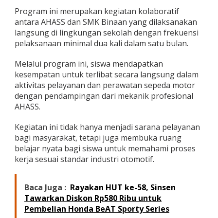
s
Program ini merupakan kegiatan kolaboratif
e
antara AHASS dan SMK Binaan yang dilaksanakan
n
langsung di lingkungan sekolah dengan frekuensi
G
e
pelaksanaan minimal dua kali dalam satu bulan.
l
a
Melalui program ini, siswa mendapatkan
r
kesempatan untuk terlibat secara langsung dalam
P
aktivitas pelayanan dan perawatan sepeda motor
o
s
dengan pendampingan dari mekanik profesional
S
AHASS.
e
r
Kegiatan ini tidak hanya menjadi sarana pelayanan
v
bagi masyarakat, tetapi juga membuka ruang
i
c
belajar nyata bagi siswa untuk memahami proses
e
kerja sesuai standar industri otomotif.
A
H
A
Baca Juga :
Rayakan HUT ke-58, Sinsen
S
Tawarkan Diskon Rp580 Ribu untuk
S
d
Pembelian Honda BeAT Sporty Series
i