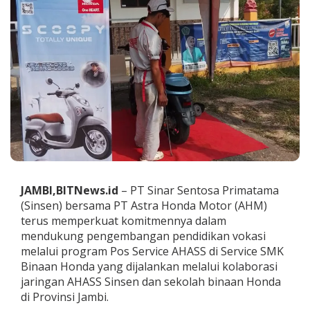
P
e
n
d
i
d
i
k
a
n
d
a
n
I
n
JAMBI,BITNews.id
– PT Sinar Sentosa Primatama
d
(Sinsen) bersama PT Astra Honda Motor (AHM)
u
s
terus memperkuat komitmennya dalam
t
mendukung pengembangan pendidikan vokasi
r
melalui program Pos Service AHASS di Service SMK
i
Binaan Honda yang dijalankan melalui kolaborasi
,
jaringan AHASS Sinsen dan sekolah binaan Honda
S
i
di Provinsi Jambi.
n