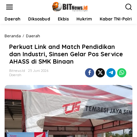
L
e
w
a
Daerah
Diksosbud
Ekbis
Hukrim
Kabar TNI-Polri
t
i
k
Beranda
/
Daerah
P
e
e
Perkuat Link and Match Pendidikan
k
r
o
k
dan Industri, Sinsen Gelar Pos Service
n
u
AHASS di SMK Binaan
t
a
e
t
Bitnews.id
25 Juni 2026
n
L
Daerah
i
n
k
a
n
d
M
a
t
c
h